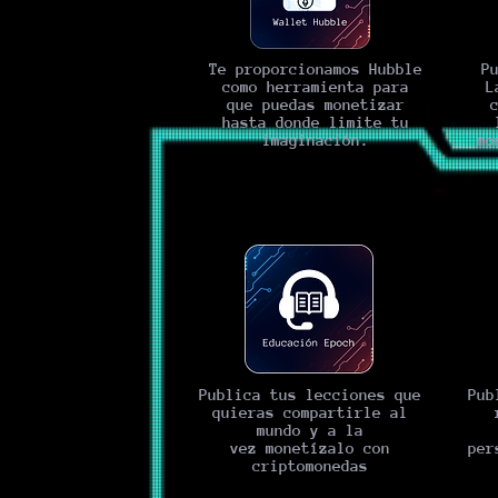
Te proporcionamos Hubble
P
como herramienta para
L
que
puedas
monetizar
hasta donde limite tu
imaginación.
mo
Publica tus lecciones que
Pub
quieras compartirle al
mundo y a la
vez
monetízalo
con
per
criptomonedas