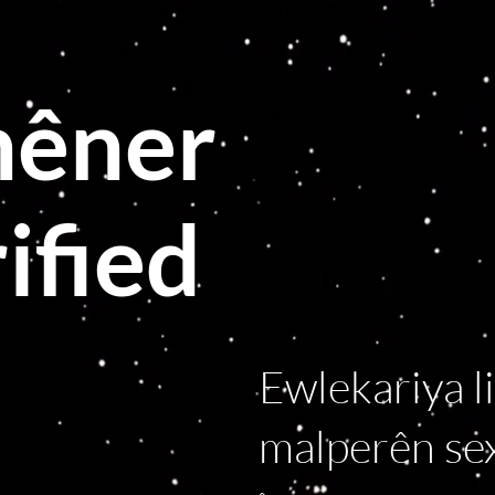
hêner
ified
Ewlekariya li
malperên se