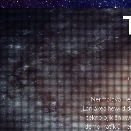
"
Nermalava Hemî
Laniakea hewl did
teknolojîk ên xw
demokratîk û ne