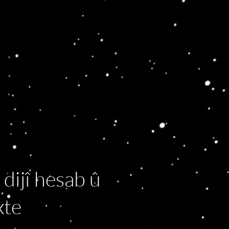
 dijî hesab û
xte