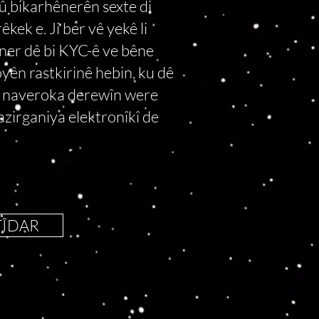
 bikarhênerên sexte di
êkek e. Ji ber vê yekê li
ner dê bi KYC-ê ve bêne
oyên rastkirinê hebin, ku dê
û naveroka derewîn were
zirganiya elektronîkî de
TÎDAR