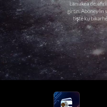
Laniakea de, afir
girtin. Aboneyên 
tiştê ku bikarh