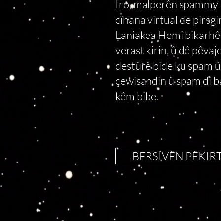
Îro, malperên spammy û
cîhana virtual de pirsgir
Laniakea Hemî bikarhê
verast kirin, û dê pêvaj
destûrê bide ku spam 
çewisandin û spam di ba
kêm bibe.
BERSÎVÊN PÊKIR