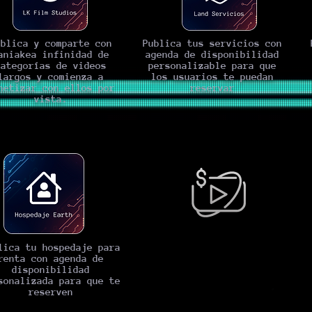
ublica y comparte con
Publica tus servicios con
aniakea infinidad de
agenda de disponibilidad
categorías de videos
personalizable para que
largos y comienza a
los usuarios te puedan
netizar con ellos por
reservar
vista.
lica tu hospedaje para
renta con agenda de
disponibilidad
sonalizada para que te
reserven