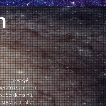
n
"
 Laniakea-yê.
êneran re, amûrên
ke. Serdema nû,
tera virtual ya