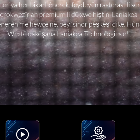
îneriya her bikarhênerek, feydeyên rasterast li se
serokwezîr an premium li dû xwe hiştin. Laniakea
ênerên me hewce ne, bêyî sînor pêşkêşî dike. Hûn 
Wextê dakêşana Laniakea Technologies e!