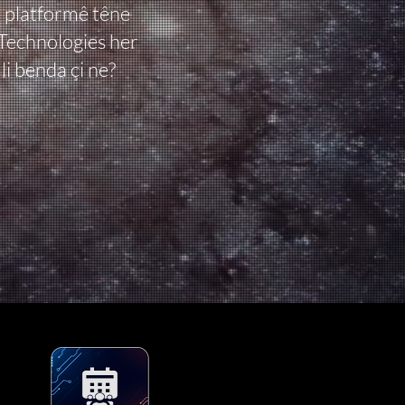
r platformê têne
 Technologies her
li benda çi ne?