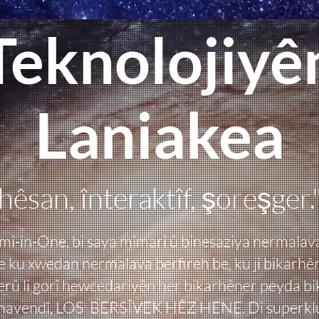
Teknolojiyê
Laniakea
hêsan, înteraktîf, şoreşger.
-in-One, bi saya mîmarî û binesaziya nermalava
e ku xwedan nermalava berfireh be, ku ji bikarh
erû li gorî hewcedariyên her bikarhêner peyda bi
navendî, LOS BERSÎVEK HÊZ HENE. Di superklus