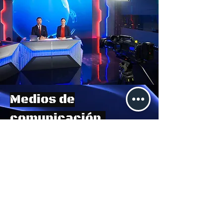
Medios de
comunicación.
Profesionales creando
contenidos que informan,
entretienen y conectan a
audiencias globalmente.