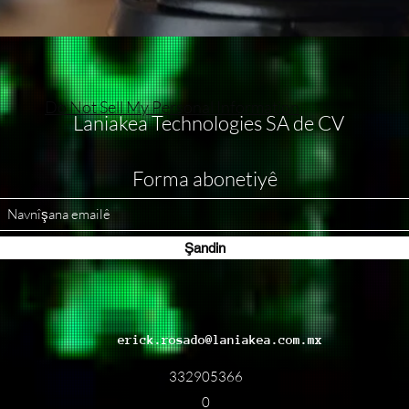
Do Not Sell My Personal Information
Laniakea Technologies SA de CV
Forma abonetiyê
Şandin
erick.rosado@laniakea.com.mx
332905366
0