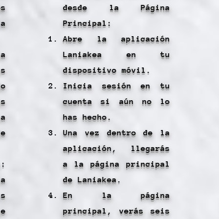
s
desde la Página
la
Principal:
Abre la aplicación
na
Laniakea en tu
s
dispositivo móvil.
do
Inicia sesión en tu
s
cuenta si aún no lo
na
has hecho.
e
Una vez dentro de la
aplicación, llegarás
s:
a la página principal
a
de Laniakea.
is
En la página
ue
principal, verás seis