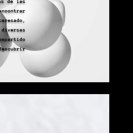
as de las
encontrar
teresado,
iversas
ompartido
descubrir