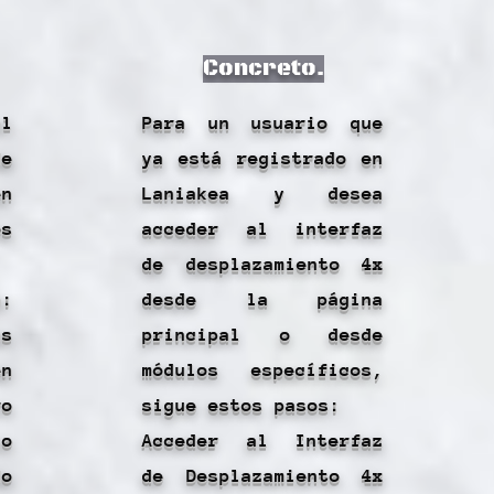
Concreto.
l
Para un usuario que
e
ya está registrado en
en
Laniakea y desea
os
acceder al interfaz
de desplazamiento 4x
a:
desde la página
s
principal o desde
n
módulos específicos,
o
sigue estos pasos:
so
Acceder al Interfaz
do
de Desplazamiento 4x