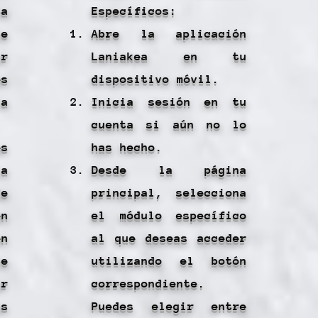
a
Específicos:
te
Abre la aplicación
r
Laniakea en tu
es
dispositivo móvil.
a
Inicia sesión en tu
cuenta si aún no lo
es
has hecho.
a
Desde la página
e
principal, selecciona
en
el módulo específico
n
al que deseas acceder
e
utilizando el botón
ar
correspondiente.
s
Puedes elegir entre