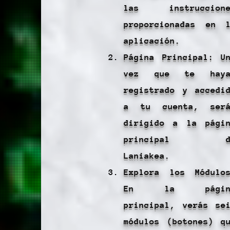
las instruccione
proporcionadas en 
aplicación.
Página Principal: U
vez que te haya
registrado y accedi
a tu cuenta, será
dirigido a la pági
principal d
Laniakea.
Explora los Módulo
En la págin
principal, verás se
módulos (botones) q