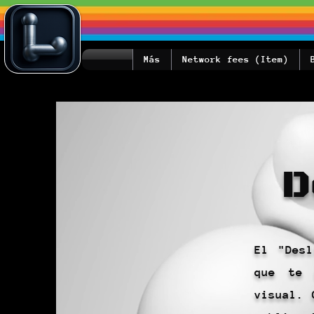
Más
Network fees (Item)
D
El "Desl
que te 
visual. 