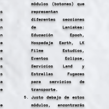
módulos (botones) que
es
representan
s
diferentes secciones
n
de Laniakea:
n
Educación Epoch,
e
Hospedaje Earth, LK
e
Filme Estudios,
s
Eventos Eclipse,
s
Servicios Land y
s
Estrellas Fugaces
a
para servicios de
e
transporte.
Justo debajo de estos
de
módulos, encontrarás