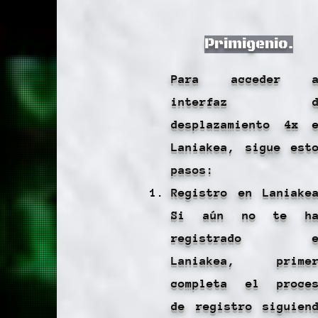
Primigenio.
Para acceder a
interfaz d
desplazamiento 4x 
Laniakea, sigue est
pasos:
Registro en Laniake
Si aún no te ha
registrado e
Laniakea, primer
completa el proce
de registro siguien