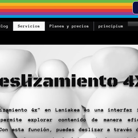
Blog
Servicios
Planes y precios
principium
eslizamiento 4
izamiento 4x" en Laniakea es una interfaz 
permite explorar contenido de manera efi
Con esta función, puedes deslizar a través 