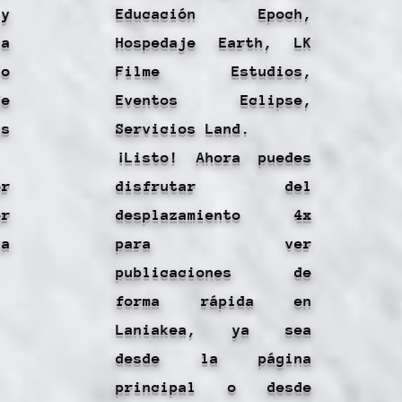
y
Educación Epoch,
a
Hospedaje Earth, LK
o
Filme Estudios,
e
Eventos Eclipse,
s
Servicios Land.
¡Listo! Ahora puedes
r
disfrutar del
er
desplazamiento 4x
ca
para ver
publicaciones de
forma rápida en
Laniakea, ya sea
desde la página
principal o desde