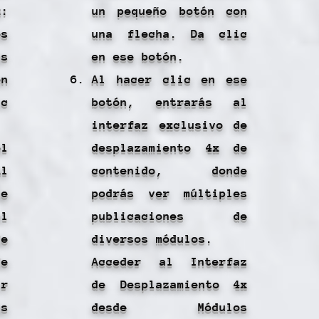
:
un pequeño botón con
os
una flecha. Da clic
ás
en ese botón.
on
Al hacer clic en ese
ic
botón, entrarás al
interfaz exclusivo de
l
desplazamiento 4x de
Al
contenido, donde
e
podrás ver múltiples
l
publicaciones de
de
diversos módulos.
de
Acceder al Interfaz
ir
de Desplazamiento 4x
s
desde Módulos