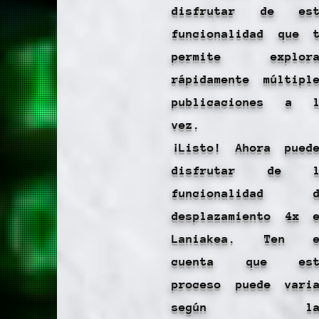
disfrutar de est
funcionalidad que 
permite explora
rápidamente múltipl
publicaciones a l
vez.
¡Listo! Ahora pued
disfrutar de l
funcionalidad d
desplazamiento 4x 
Laniakea. Ten e
cuenta que est
proceso puede vari
según la