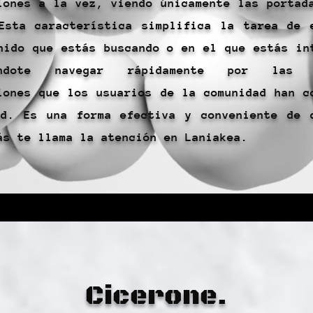
iones a la vez, viendo únicamente las portad
Esta característica simplifica la tarea de 
nido que estás buscando o en el que estás in
iéndote navegar rápidamente por las d
iones que los usuarios de la comunidad han c
d. Es una forma efectiva y conveniente de 
ás te llama la atención en Laniakea.
Cicerone.