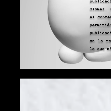
publicac
mismas. 
el conte
permit
publicac
en la re
lo que m