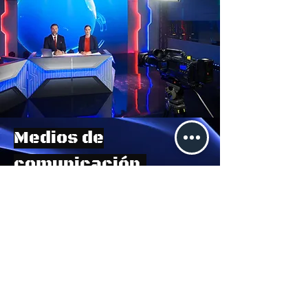
Medios de
comunicación.
Profesionales creando
contenidos que informan,
entretienen y conectan a
audiencias globalmente.