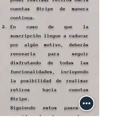
cuentas Stripe de manera
continua.
En caso de que la
suscripción llegue a caducar
por algún motivo, deberás
renovarla para seguir
disfrutando de todas las
funcionalidades, incluyendo
la posibilidad de realizar
retiros hacia cuentas
Stripe.
Siguiendo estos pasos y
considerando estos aspectos,
podrás aprovechar al máximo
la funcionalidad de realizar