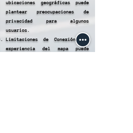
ubicaciones geográficas puede
plantear preocupaciones de
privacidad para algunos
usuarios.
Limitaciones de Conexión: La
experiencia del mapa puede
depender de la calidad de la
conexión a Internet, lo que
puede resultar en demoras o
problemas de carga en áreas con
conexión deficiente.
Seguridad al Viajar: Al buscar
servicios de viaje o
alojamiento, es importante
verificar la información de