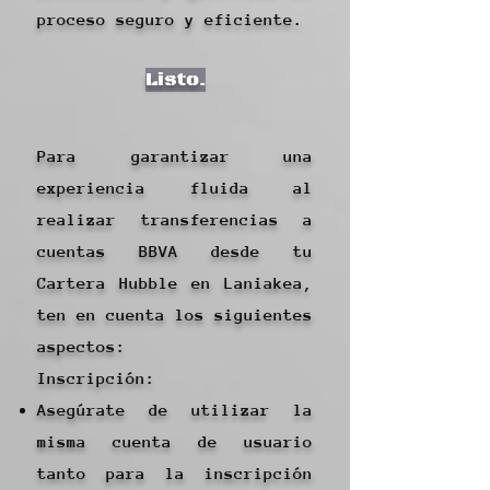
proceso seguro y eficiente.
Listo.
Para garantizar una
experiencia fluida al
realizar transferencias a
cuentas BBVA desde tu
Cartera Hubble en Laniakea,
ten en cuenta los siguientes
aspectos:
Inscripción:
Asegúrate de utilizar la
misma cuenta de usuario
tanto para la inscripción