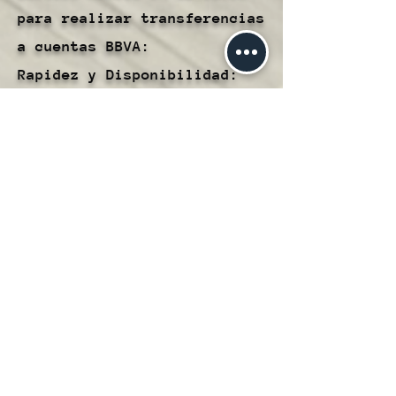
para realizar transferencias
a cuentas BBVA:
Rapidez y Disponibilidad:
Las transferencias a cuentas
BBVA se procesan de manera
rápida, lo que te permite
transferir fondos de manera
oportuna y eficiente.
Conveniencia:
Este método te brinda la
comodidad de transferir
fondos directamente desde tu
Cartera Hubble a cuentas
BBVA, simplificando la