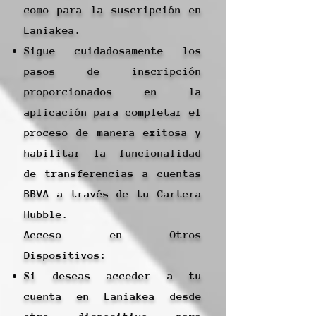
como para la suscripción en
Laniakea.
Sigue cuidadosamente los
pasos de inscripción
proporcionados en la
aplicación para completar el
proceso de manera exitosa y
habilitar la funcionalidad
de transferencias a cuentas
BBVA a través de tu Cartera
Hubble.
Acceso en Otros
Dispositivos:
Si deseas acceder a tu
cuenta en Laniakea desde