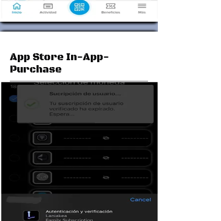
App Store In-App-
Purchase