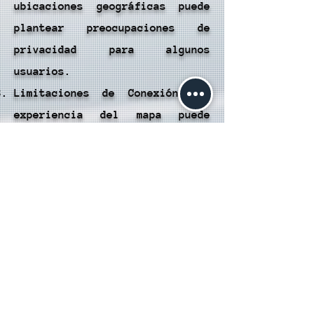
ubicaciones geográficas puede
plantear preocupaciones de
privacidad para algunos
usuarios.
Limitaciones de Conexión: La
experiencia del mapa puede
depender de la calidad de la
conexión a Internet, lo que
puede resultar en demoras o
problemas de carga en áreas con
conexión deficiente.
Seguridad al Viajar: Al buscar
servicios de viaje o
alojamiento, es importante
verificar la información de