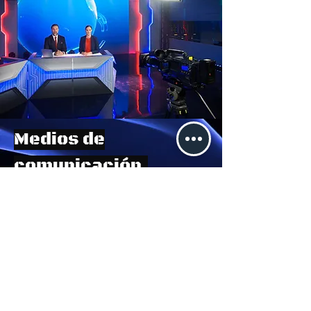
Medios de
comunicación.
Profesionales creando
contenidos que informan,
entretienen y conectan a
audiencias globalmente.