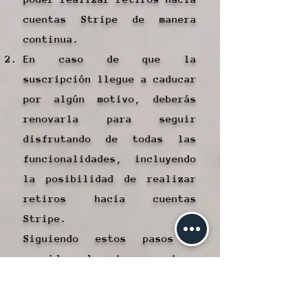
cuentas Stripe de manera
continua.
En caso de que la
suscripción llegue a caducar
por algún motivo, deberás
renovarla para seguir
disfrutando de todas las
funcionalidades, incluyendo
la posibilidad de realizar
retiros hacia cuentas
Stripe.
Siguiendo estos pasos y
considerando estos aspectos,
podrás aprovechar al máximo
la funcionalidad de realizar