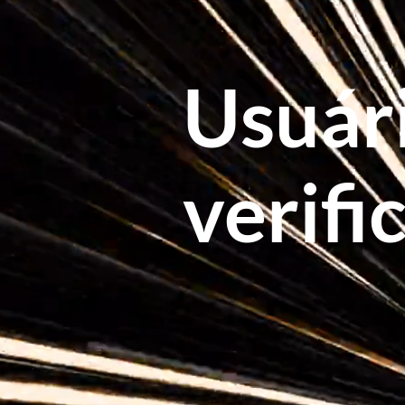
Usuár
verifi