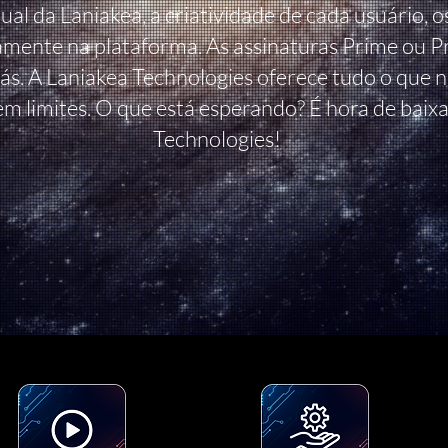
ual da Laniakea, a criatividade de cada usuário, o
amente na plataforma. As assinaturas Prime ou
rás. A Laniakea Technologies oferece tudo o que 
em limites. O que está esperando? É hora de baix
Technologies!