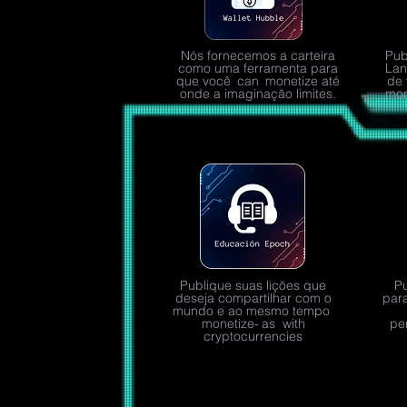
Nós fornecemos a carteira
Pub
como uma ferramenta para
Lan
que você
can
monetize até
de 
onde a imaginação limites.
mon
Publique suas lições que
P
deseja compartilhar com o
par
mundo e ao mesmo tempo
monetize-
as with
pe
cryptocurrencies