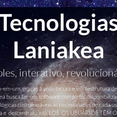
Tecnologia
Laniakea
les, interativo, revolucioná
-em-um, graças à arquitetura e infraestrutura d
ea busca ter um software completo, disponibiliza
ógicas customizáveis às necessidades de cada usu
a e descentralizado, LOS OS USUÁRIOS TÊM 