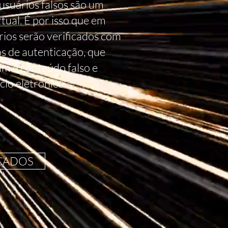
usuários falsos são um
ual. É por isso que em
rios serão verificados com
s de autenticação, que
am e conteúdo falso e
io eletrônico.
ICADOS