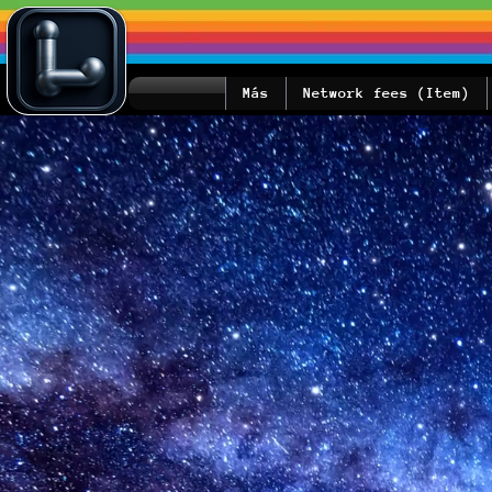
Más
Network fees (Item)