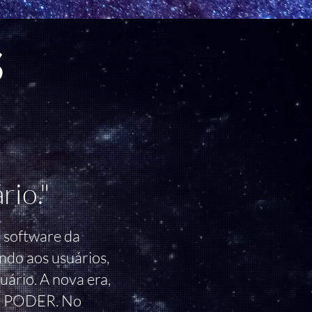
s
rio."
e software da
ndo aos usuários,
ário. A nova era,
O PODER. No