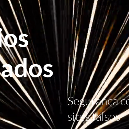
ios
cados
Segurança co
sites falsos