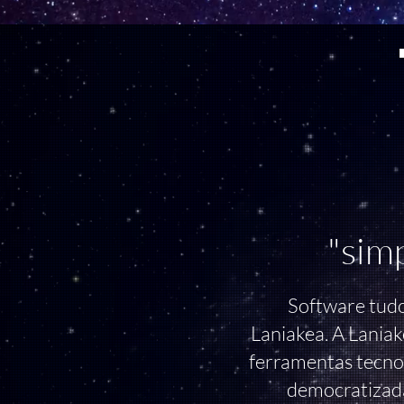
"simp
Software tudo
Laniakea. A Laniak
ferramentas tecnol
democratizad