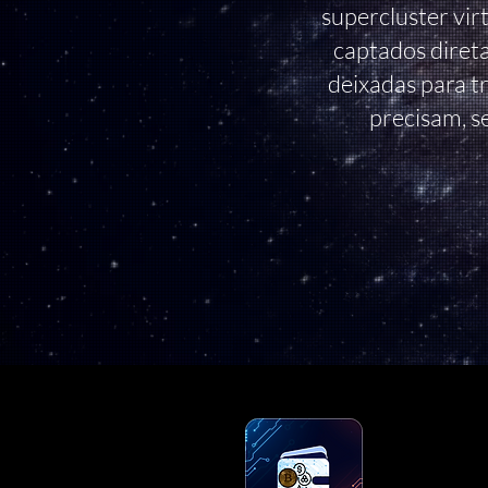
supercluster virt
captados diret
deixadas para t
precisam, s