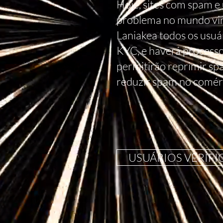
Hoje, sites com spam e 
problema no mundo virt
Laniakea todos os usuá
KYC, e haverá processo
permitirão reprimir sp
reduzir spam no comérc
USUÁRIOS VERIF