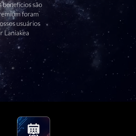
s benefícios são
 Premium foram
nossos usuários
ar Laniakea