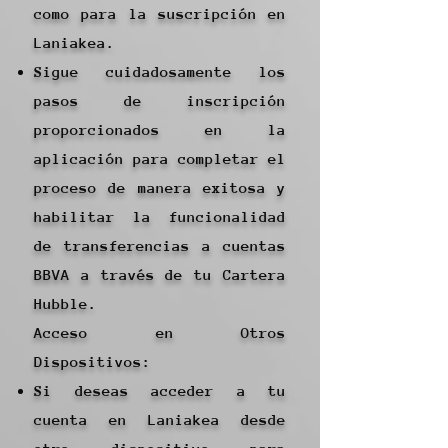
como para la suscripción en
Laniakea.
Sigue cuidadosamente los
pasos de inscripción
proporcionados en la
aplicación para completar el
proceso de manera exitosa y
habilitar la funcionalidad
de transferencias a cuentas
BBVA a través de tu Cartera
Hubble.
Acceso en Otros
Dispositivos:
Si deseas acceder a tu
cuenta en Laniakea desde