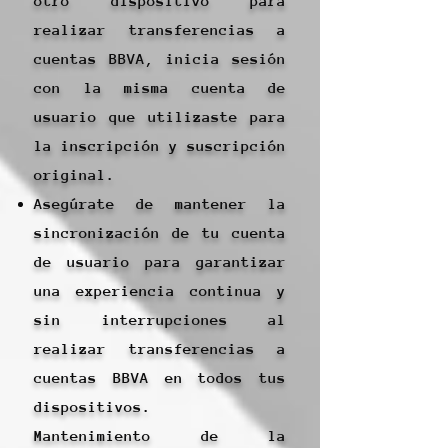
otro dispositivo para
realizar transferencias a
cuentas BBVA, inicia sesión
con la misma cuenta de
usuario que utilizaste para
la inscripción y suscripción
original.
Asegúrate de mantener la
sincronización de tu cuenta
de usuario para garantizar
una experiencia continua y
sin interrupciones al
realizar transferencias a
cuentas BBVA en todos tus
dispositivos.
Mantenimiento de la