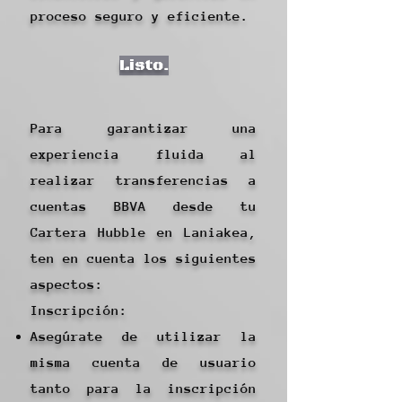
proceso seguro y eficiente.
Listo.
Para garantizar una
experiencia fluida al
realizar transferencias a
cuentas BBVA desde tu
Cartera Hubble en Laniakea,
ten en cuenta los siguientes
aspectos:
Inscripción:
Asegúrate de utilizar la
misma cuenta de usuario
tanto para la inscripción