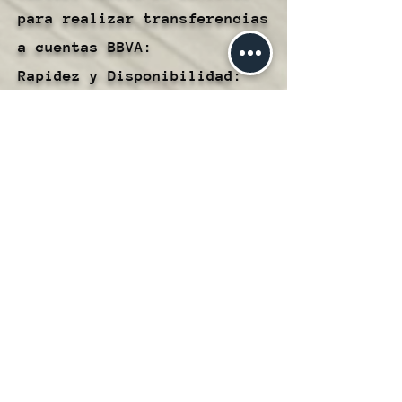
para realizar transferencias
a cuentas BBVA:
Rapidez y Disponibilidad:
Las transferencias a cuentas
BBVA se procesan de manera
rápida, lo que te permite
transferir fondos de manera
oportuna y eficiente.
Conveniencia:
Este método te brinda la
comodidad de transferir
fondos directamente desde tu
Cartera Hubble a cuentas
BBVA, simplificando la