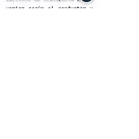
variar según el conductor y
el tipo de vehículo, lo que
puede llevar a experiencias
inconsistentes.
Tarifas Variables: Las
tarifas de transporte pueden
variar según la demanda, lo
que significa que en
momentos de alta demanda,
los precios pueden aumentar.
Seguridad: Aunque las
plataformas suelen tener
medidas de seguridad,
siempre existe el riesgo de