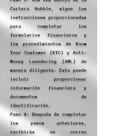
Cartera Hubble, sigue las
instrucciones proporcionadas
para completar los
formularios financieros y
los procedimientos de Know
Your Customer (KYC) y Anti-
Money Laundering (AML) de
manera diligente. Esto puede
incluir proporcionar
información financiera y
documentos de
identificación.
Paso 4: Después de completar
los pasos anteriores,
recibirás un correo