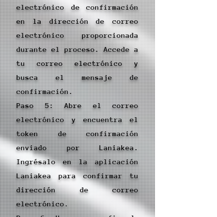
electrónico de confirmación
en la dirección de correo
electrónico proporcionada
durante el proceso. Accede a
tu correo electrónico y
busca el mensaje de
confirmación.
Paso 5: Abre el correo
electrónico y encuentra el
token de confirmación
enviado por Laniakea.
Ingrésalo en la aplicación
Laniakea para confirmar tu
dirección de correo
electrónico.