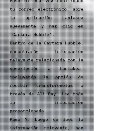
Paso 6: Una vez confirmado
tu correo electrónico, abre
la aplicación Laniakea
nuevamente y haz clic en
'Cartera Hubble'.
Dentro de la Cartera Hubble,
encontrarás información
relevante relacionada con la
suscripción a Laniakea,
incluyendo la opción de
recibir transferencias a
través de Ali Pay. Lee toda
la información
proporcionada.
Paso 7: Luego de leer la
información relevante, haz