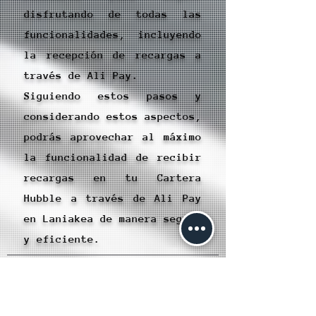
disfrutando de todas las
funcionalidades, incluyendo
la recepción de recargas a
través de Ali Pay.
Siguiendo estos pasos y
considerando estos aspectos,
podrás aprovechar al máximo
la funcionalidad de recibir
recargas en tu Cartera
Hubble a través de Ali Pay
en Laniakea de manera segura
y eficiente.
Contundente.