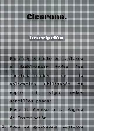
Cicerone.
Inscripción.
Para registrarte en Laniakea
y desbloquear todas las
funcionalidades de la
aplicación utilizando tu
Apple ID, sigue estos
sencillos pasos:
Paso 1: Acceso a la Página
de Inscripción
Abre la aplicación Laniakea