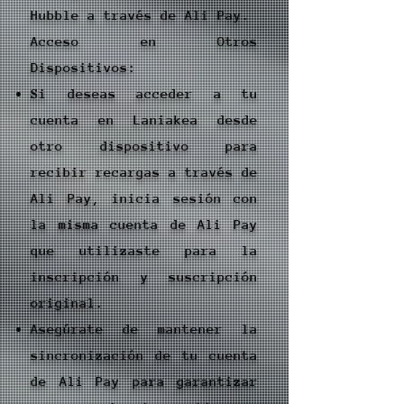
Hubble a través de Ali Pay.
Acceso en Otros
Dispositivos:
Si deseas acceder a tu
cuenta en Laniakea desde
otro dispositivo para
recibir recargas a través de
Ali Pay, inicia sesión con
la misma cuenta de Ali Pay
que utilizaste para la
inscripción y suscripción
original.
Asegúrate de mantener la
sincronización de tu cuenta
de Ali Pay para garantizar