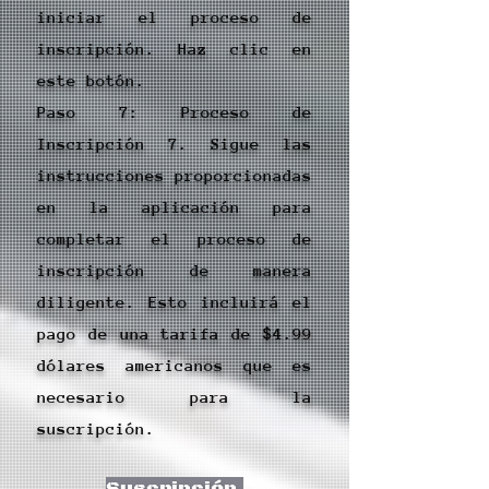
iniciar el proceso de
inscripción. Haz clic en
este botón.
Paso 7: Proceso de
Inscripción 7. Sigue las
instrucciones proporcionadas
en la aplicación para
completar el proceso de
inscripción de manera
diligente. Esto incluirá el
pago de una tarifa de $4.99
dólares americanos que es
necesario para la
suscripción.