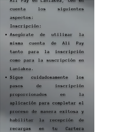
Ali Pay en Laniakea, ten en
cuenta los siguientes
aspectos:
Inscripción:
Asegúrate de utilizar la
misma cuenta de Ali Pay
tanto para la inscripción
como para la suscripción en
Laniakea.
Sigue cuidadosamente los
pasos de inscripción
proporcionados en la
aplicación para completar el
proceso de manera exitosa y
habilitar la recepción de
recargas en tu Cartera