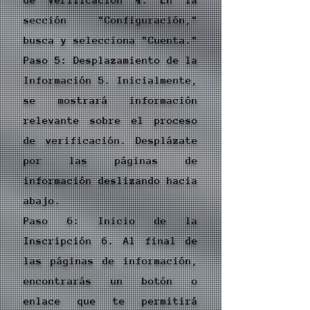
sección "Configuración,"
busca y selecciona "Cuenta."
Paso 5: Desplazamiento de la
Información 5. Inicialmente,
se mostrará información
relevante sobre el proceso
de verificación. Desplázate
por las páginas de
información deslizando hacia
abajo.
Paso 6: Inicio de la
Inscripción 6. Al final de
las páginas de información,
encontrarás un botón o
enlace que te permitirá