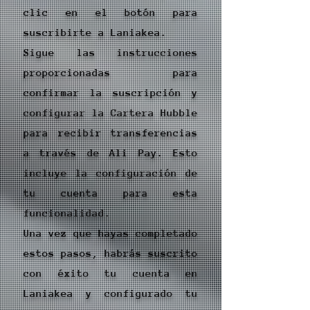
clic en el botón para
suscribirte a Laniakea.
Sigue las instrucciones
proporcionadas para
confirmar la suscripción y
configurar la Cartera Hubble
para recibir transferencias
a través de Ali Pay. Esto
incluye la configuración de
tu cuenta para esta
funcionalidad.
Una vez que hayas completado
estos pasos, habrás suscrito
con éxito tu cuenta en
Laniakea y configurado tu