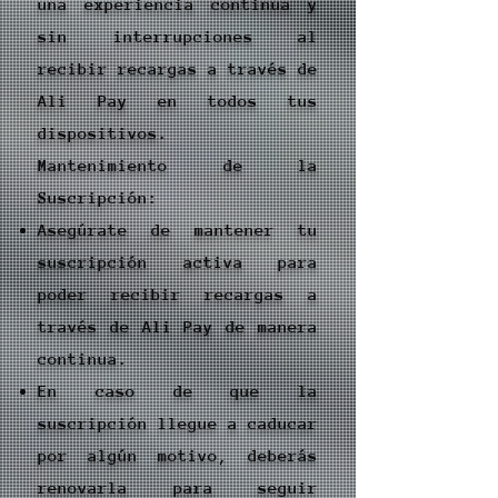
una experiencia continua y
sin interrupciones al
recibir recargas a través de
Ali Pay en todos tus
dispositivos.
Mantenimiento de la
Suscripción:
Asegúrate de mantener tu
suscripción activa para
poder recibir recargas a
través de Ali Pay de manera
continua.
En caso de que la
suscripción llegue a caducar
por algún motivo, deberás
renovarla para seguir