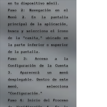
en tu dispositivo móvil.
Paso 2: Navegación en el
Menú 2. En la pantalla
principal de la aplicación,
busca y selecciona el ícono
de la "casita," ubicado en
la parte inferior o superior
de la pantalla.
Paso 3: Acceso a la
Configuración de la Cuenta
3. Aparecerá un menú
desplegable. Dentro de este
menú, selecciona
"Configuración."
Paso 4: Inicio del Proceso
de Verificación 4. En la