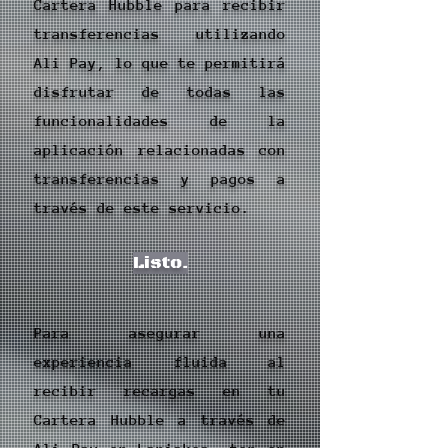
Cartera Hubble para recibir
transferencias utilizando
Ali Pay, lo que te permitirá
disfrutar de todas las
funcionalidades de la
aplicación relacionadas con
transferencias y pagos a
través de este servicio.
Listo.
Para asegurar una
experiencia fluida al
recibir recargas en tu
Cartera Hubble a través de