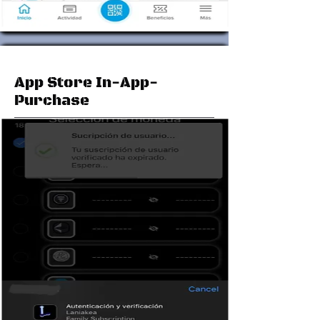
App Store In-App-
Purchase