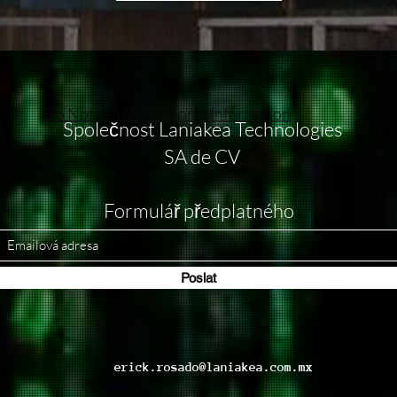
Do Not Sell My Personal Information
Společnost Laniakea Technologies
SA de CV
Formulář předplatného
Poslat
erick.rosado@laniakea.com.mx