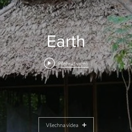
Earth
Přehrát video
Všechna videa