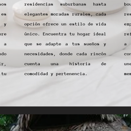
os
residencias suburbanas hasta
b
 es
elegantes moradas rurales, cada
re
o y
opción ofrece un estilo de vida
ex
re
único. Encuentra tu hogar ideal
re
n a
que se adapte a tus sueños y
a 
ndo
necesidades, donde cada rincón
co
ir,
cuenta una historia de
un
 tu
comodidad y pertenencia.
me