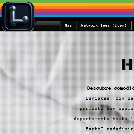
Más
Network fees (Item)
H
Descubre comodi
Laniakea. Con ca
perfecto con opcio
departamento hasta l
Earth" redefinir