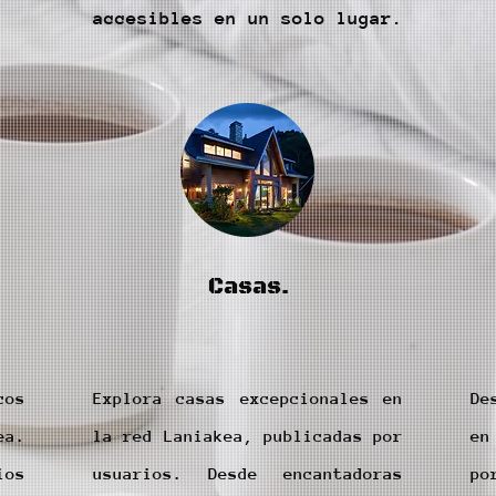
accesibles en un solo lugar.
Casas.
cos
Explora casas excepcionales en
De
ea.
la red Laniakea, publicadas por
en
ios
usuarios. Desde encantadoras
po