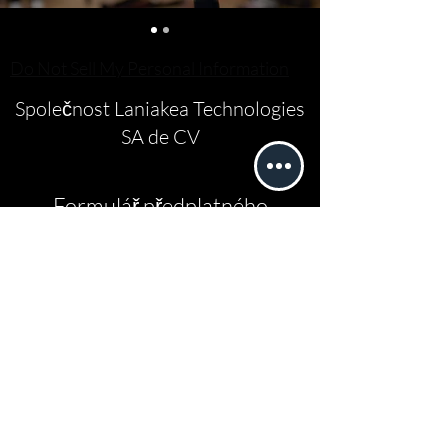
Do Not Sell My Personal Information
Společnost Laniakea Technologies
SA de CV
Formulář předplatného
Poslat
erick.rosado@laniakea.com.mx
3329053660