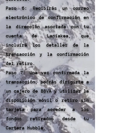
Paso 6: Recibirás un correo
electrónico de confirmación en
la dirección asociada con tu
cuenta de Laniakea, que
incluirá los detalles de la
transacción y la confirmación
del retiro.
Paso 7: Una vez confirmada la
transacción, podrás dirigirte a
un cajero de BBVA y utilizar la
disposición móvil o retiro sin
tarjeta para acceder a los
fondos retirados desde tu
Cartera Hubble.