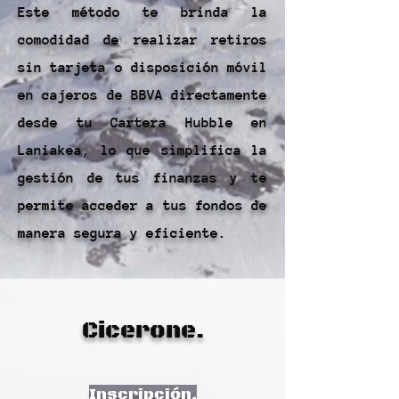
Este método te brinda la
comodidad de realizar retiros
sin tarjeta o disposición móvil
en cajeros de BBVA directamente
desde tu Cartera Hubble en
Laniakea, lo que simplifica la
gestión de tus finanzas y te
permite acceder a tus fondos de
manera segura y eficiente.
Cicerone.
Inscripción.