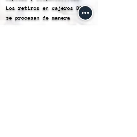
Los retiros en cajeros BBVA
se procesan de manera
rápida, lo que te permite
acceder a tu dinero de forma
oportuna y eficiente.
Conveniencia: Este método te
brinda la comodidad de
retirar efectivo
directamente desde tu
Cartera Hubble en una amplia
variedad de cajeros BBVA, lo
que simplifica la gestión de
tus finanzas.
Sin Necesidad de Tarjeta: No