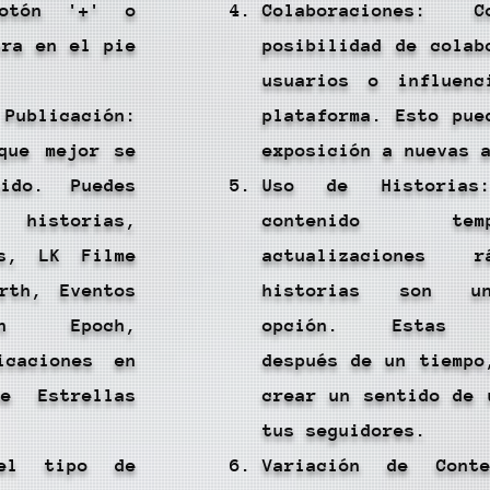
otón '+' o
Colaboraciones: 
tra en el pie
posibilidad de colab
usuarios o influenc
 Publicación:
plataforma. Esto pue
que mejor se
exposición a nuevas 
ido. Puedes
Uso de Historias
istorias,
contenido t
es, LK Filme
actualizaciones 
rth, Eventos
historias son un
ión Epoch,
opción. Estas de
icaciones en
después de un tiempo
e Estrellas
crear un sentido de 
tus seguidores.
del tipo de
Variación de Cont