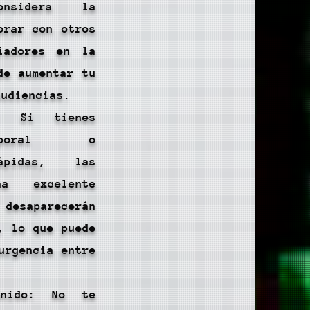
Considera la
orar con otros
iadores en la
de aumentar tu
audiencias.
: Si tienes
emporal o
rápidas, las
a excelente
saparecerán
, lo que puede
urgencia entre
enido: No te