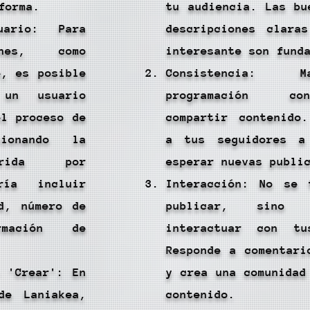
forma.
tu audiencia. Las bu
uario: Para
descripciones clara
ones, como
interesante son fund
e, es posible
Consistencia: 
 un usuario
programación c
el proceso de
compartir contenido
cionando la
a tus seguidores a
uerida por
esperar nuevas publi
ría incluir
Interacción: No se 
d, número de
publicar, sino
rmación de
interactuar con tu
Responde a comentari
 'Crear': En
y crea una comunidad
de Laniakea,
contenido.