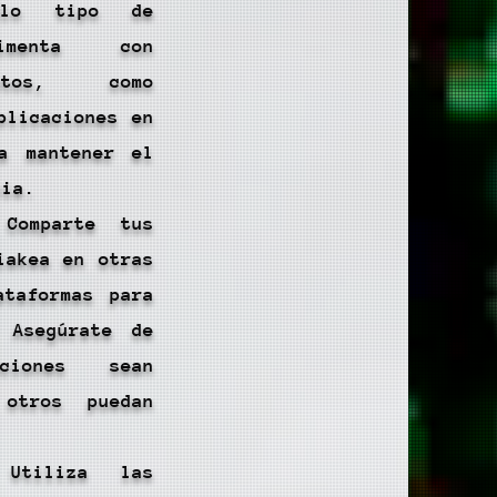
olo tipo de
rimenta con
matos, como
blicaciones en
a mantener el
cia.
 Comparte tus
iakea en otras
ataformas para
 Asegúrate de
ciones sean
 otros puedan
Utiliza las