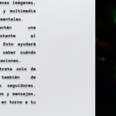
enas imágenes,
s y multimedia
amentales.
Mantén una
onstante al
. Esto ayudará
 saber cuándo
caciones.
trata solo de
 también de
s seguidores.
os y mensajes,
 en torno a tu