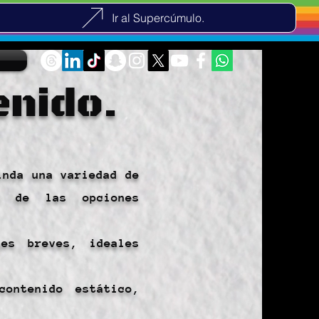
Ir al Supercúmulo.
enido.
inda una variedad de
n de las opciones
nes breves, ideales
contenido estático,