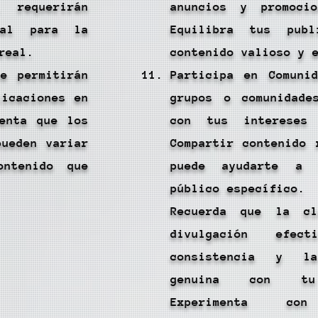
, requerirán
anuncios y promocio
onal para la
Equilibra tus publ
real.
contenido valioso y 
e permitirán
Participa en Comuni
licaciones en
grupos o comunidade
enta que los
con tus intereses
pueden variar
Compartir contenido 
ntenido que
puede ayudarte a
público específico.
Recuerda que la c
divulgación efe
consistencia y la
genuina con tu
Experimenta con