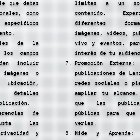
le que debas
limites a un s
onales, como
contenido. Expe
 específicos
diferentes for
ento.
imágenes, videos, pu
lles de la
vivo y eventos, par
a los campos
interés de tu audien
den incluir
Promoción Externa:
, imágenes o
publicaciones de Lan
 ubicación,
redes sociales o pl
 detalles
ampliar tu alcance.
blicación.
que las publica
erencias de
públicas para que
Ajusta las
verlas.
privacidad y
Mide y Aprende: 