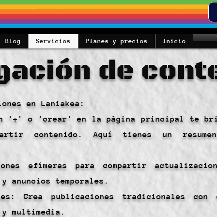
Blog
Servicios
Planes y precios
Inicio
gación de cont
iones en Laniakea:
n '+' o 'crear' en la página principal te br
partir contenido. Aquí tienes un resume
iones efímeras para compartir actualizacio
 y anuncios temporales.
les: Crea publicaciones tradicionales con 
 y multimedia.