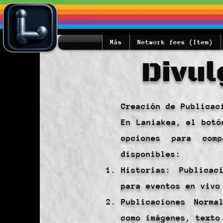
Más
Network fees (Item)
Divul
Creación de Publicac
En Laniakea, el botó
opciones para com
disponibles:
Historias: Publicac
para eventos en vivo
Publicaciones Norma
como imágenes, texto