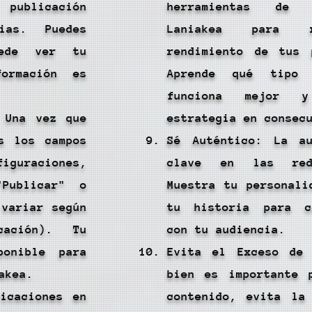
publicación
herramientas de 
ias. Puedes
Laniakea para 
uede ver tu
rendimiento de tus 
ormación es
Aprende qué tipo 
funciona mejor 
 Una vez que
estrategia en consec
s los campos
Sé Auténtico: La au
iguraciones,
clave en las red
Publicar" o
Muestra tu personali
 variar según
tu historia para c
ación). Tu
con tu audiencia.
ponible para
Evita el Exceso de 
akea.
bien es importante 
icaciones en
contenido, evita la