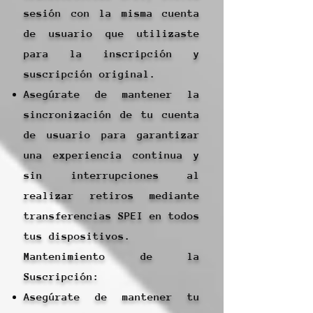
sesión con la misma cuenta
de usuario que utilizaste
para la inscripción y
suscripción original.
Asegúrate de mantener la
sincronización de tu cuenta
de usuario para garantizar
una experiencia continua y
sin interrupciones al
realizar retiros mediante
transferencias SPEI en todos
tus dispositivos.
Mantenimiento de la
Suscripción:
Asegúrate de mantener tu