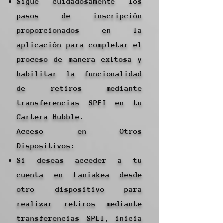
Sigue cuidadosamente los
pasos de inscripción
proporcionados en la
aplicación para completar el
proceso de manera exitosa y
habilitar la funcionalidad
de retiros mediante
transferencias SPEI en tu
Cartera Hubble.
Acceso en Otros
Dispositivos:
Si deseas acceder a tu
cuenta en Laniakea desde
otro dispositivo para
realizar retiros mediante
transferencias SPEI, inicia