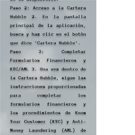
Paso 2: Acceso a la Cartera
Hubble 2. En la pantalla
principal de la aplicación,
busca y haz clic en el botón
que dice 'Cartera Hubble'.
Paso 3: Completar
Formularios Financieros y
KYC/AML 3. Una vez dentro de
la Cartera Hubble, sigue las
instrucciones proporcionadas
para completar los
formularios financieros y
los procedimientos de Know
Your Customer (KYC) y Anti-
Money Laundering (AML) de