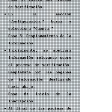
de Verificación
En la sección
"Configuración," busca y
selecciona "Cuenta."
Paso 5: Desplazamiento de la
Información
Inicialmente, se mostrará
información relevante sobre
el proceso de verificación.
Desplázate por las páginas
de información deslizando
hacia abajo.
Paso 6: Inicio de la
Inscripción
Al final de las páginas de