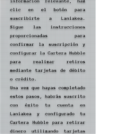
información relevante, haz
clic en el botón para
suscribirte a Laniakea.
Sigue las instrucciones
proporcionadas para
confirmar la suscripción y
configurar la Cartera Hubble
para realizar retiros
mediante tarjetas de débito
o crédito.
Una vez que hayas completado
estos pasos, habrás suscrito
con éxito tu cuenta en
Laniakea y configurado tu
Cartera Hubble para retirar
dinero utilizando tarjetas