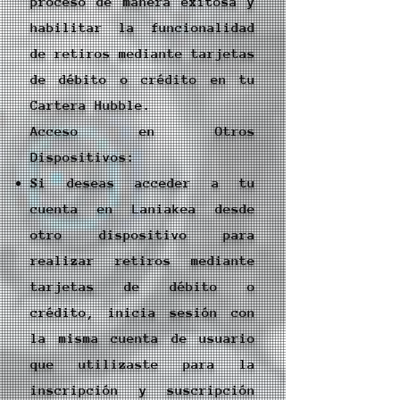
proceso de manera exitosa y
habilitar la funcionalidad
de retiros mediante tarjetas
de débito o crédito en tu
Cartera Hubble.
Acceso en Otros
Dispositivos:
Si deseas acceder a tu
cuenta en Laniakea desde
otro dispositivo para
realizar retiros mediante
tarjetas de débito o
crédito, inicia sesión con
la misma cuenta de usuario
que utilizaste para la
inscripción y suscripción