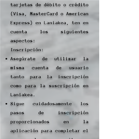
tarjetas de débito o crédito
(Visa, MasterCard o American
Express) en Laniakea, ten en
cuenta los siguientes
aspectos:
Inscripción:
Asegúrate de utilizar la
misma cuenta de usuario
tanto para la inscripción
como para la suscripción en
Laniakea.
Sigue cuidadosamente los
pasos de inscripción
proporcionados en la
aplicación para completar el