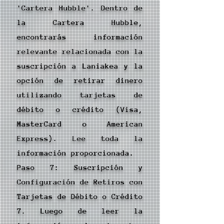
'Cartera Hubble'. Dentro de
la Cartera Hubble,
encontrarás información
relevante relacionada con la
suscripción a Laniakea y la
opción de retirar dinero
utilizando tarjetas de
débito o crédito (Visa,
MasterCard o American
Express). Lee toda la
información proporcionada.
Paso 7: Suscripción y
Configuración de Retiros con
Tarjetas de Débito o Crédito
7. Luego de leer la