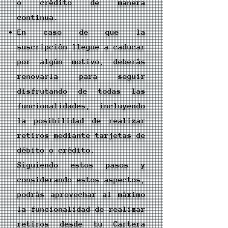
o crédito de manera
continua.
En caso de que la
suscripción llegue a caducar
por algún motivo, deberás
renovarla para seguir
disfrutando de todas las
funcionalidades, incluyendo
la posibilidad de realizar
retiros mediante tarjetas de
débito o crédito.
Siguiendo estos pasos y
considerando estos aspectos,
podrás aprovechar al máximo
la funcionalidad de realizar
retiros desde tu Cartera