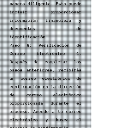
manera diligente. Esto puede
incluir proporcionar
información financiera y
documentos de
identificación.
Paso 4: Verificación de
Correo Electrónico 4.
Después de completar los
pasos anteriores, recibirás
un correo electrónico de
confirmación en la dirección
de correo electrónico
proporcionada durante el
proceso. Accede a tu correo
electrónico y busca el
mensaje de confirmación.