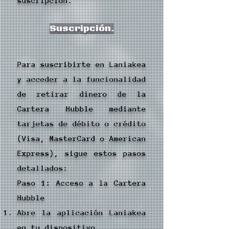
suscripción.
Suscripción.
Para suscribirte en Laniakea
y acceder a la funcionalidad
de retirar dinero de la
Cartera Hubble mediante
tarjetas de débito o crédito
(Visa, MasterCard o American
Express), sigue estos pasos
detallados:
Paso 1: Acceso a la Cartera
Hubble
Abre la aplicación Laniakea
en tu dispositivo.