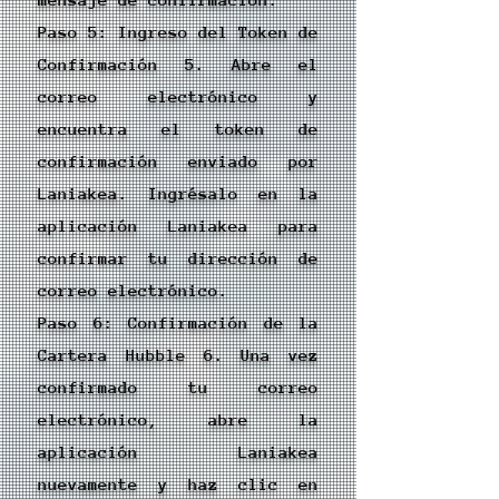
Paso 5: Ingreso del Token de
Confirmación 5. Abre el
correo electrónico y
encuentra el token de
confirmación enviado por
Laniakea. Ingrésalo en la
aplicación Laniakea para
confirmar tu dirección de
correo electrónico.
Paso 6: Confirmación de la
Cartera Hubble 6. Una vez
confirmado tu correo
electrónico, abre la
aplicación Laniakea
nuevamente y haz clic en