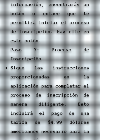
información, encontrarás un
botón o enlace que te
permitirá iniciar el proceso
de inscripción. Haz clic en
este botón.
Paso 7: Proceso de
Inscripción
Sigue las instrucciones
proporcionadas en la
aplicación para completar el
proceso de inscripción de
manera diligente. Esto
incluirá el pago de una
tarifa de $4.99 dólares
americanos necesario para la