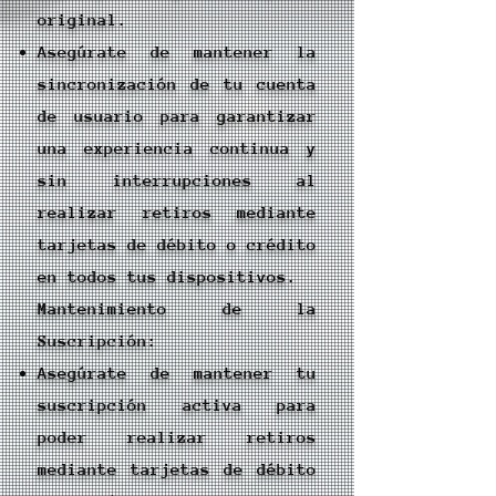
original.
Asegúrate de mantener la
sincronización de tu cuenta
de usuario para garantizar
una experiencia continua y
sin interrupciones al
realizar retiros mediante
tarjetas de débito o crédito
en todos tus dispositivos.
Mantenimiento de la
Suscripción:
Asegúrate de mantener tu
suscripción activa para
poder realizar retiros
mediante tarjetas de débito