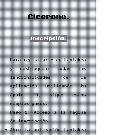
Cicerone.
Inscripción.
Para registrarte en Laniakea
y desbloquear todas las
funcionalidades de la
aplicación utilizando tu
Apple ID, sigue estos
simples pasos:
Paso 1: Acceso a la Página
de Inscripción
Abre la aplicación Laniakea