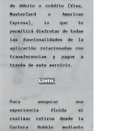
de débito o crédito (Visa,
MasterCard o American
Express), lo que te
permitirá disfrutar de todas
las funcionalidades de la
aplicación relacionadas con
transferencias y pagos a
través de este servicio.
Listo.
Para asegurar una
experiencia fluida al
realizar retiros desde la
Cartera Hubble mediante