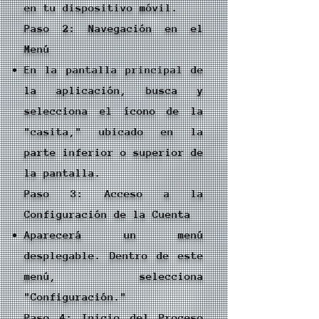
en tu dispositivo móvil.
Paso 2: Navegación en el
Menú
En la pantalla principal de
la aplicación, busca y
selecciona el ícono de la
"casita," ubicado en la
parte inferior o superior de
la pantalla.
Paso 3: Acceso a la
Configuración de la Cuenta
Aparecerá un menú
desplegable. Dentro de este
menú, selecciona
"Configuración."
Paso 4: Inicio del Proceso