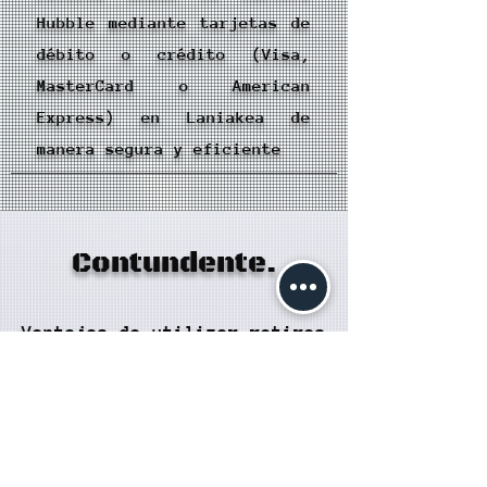
Hubble mediante tarjetas de
débito o crédito (Visa,
MasterCard o American
Express) en Laniakea de
manera segura y eficiente
Contundente.
Ventajas de utilizar retiros
a tarjetas de débito o
crédito (Visa, MasterCard o
American Express) desde tu
Cartera Hubble en Laniakea: