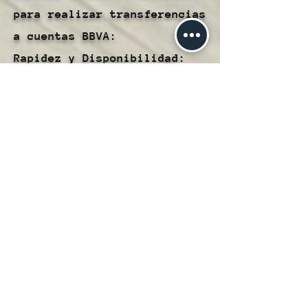
para realizar transferencias
a cuentas BBVA:
Rapidez y Disponibilidad:
Las transferencias a cuentas
BBVA se procesan de manera
rápida, lo que te permite
transferir fondos de manera
oportuna y eficiente.
Conveniencia:
Este método te brinda la
comodidad de transferir
fondos directamente desde tu
Cartera Hubble a cuentas
BBVA, simplificando la