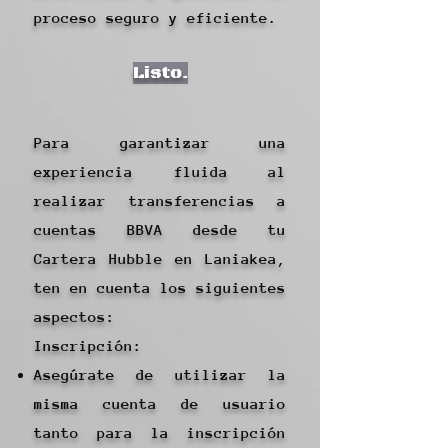
proceso seguro y eficiente.
Listo.
Para garantizar una
experiencia fluida al
realizar transferencias a
cuentas BBVA desde tu
Cartera Hubble en Laniakea,
ten en cuenta los siguientes
aspectos:
Inscripción:
Asegúrate de utilizar la
misma cuenta de usuario
tanto para la inscripción