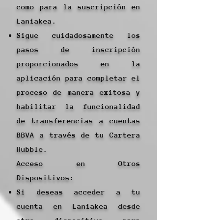
como para la suscripción en
Laniakea.
Sigue cuidadosamente los
pasos de inscripción
proporcionados en la
aplicación para completar el
proceso de manera exitosa y
habilitar la funcionalidad
de transferencias a cuentas
BBVA a través de tu Cartera
Hubble.
Acceso en Otros
Dispositivos:
Si deseas acceder a tu
cuenta en Laniakea desde