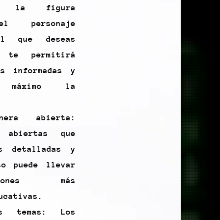
re la figura
l personaje
el que deseas
o te permitirá
ás informadas y
l máximo la
era abierta:
s abiertas que
as detalladas y
to puede llevar
iones más
ucativas.
es temas: Los