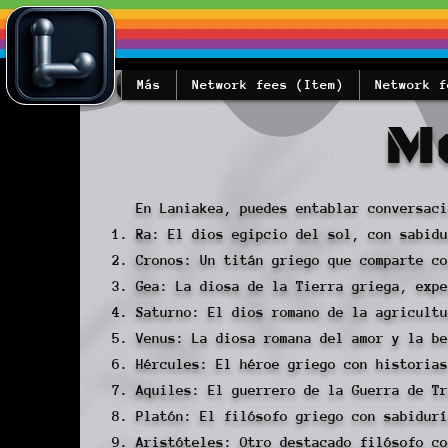
Más
Network fees (Item)
Network f
Mo
En Laniakea, puedes entablar conversaci
Ra: El dios egipcio del sol, con sabidu
Cronos: Un titán griego que comparte co
Gea: La diosa de la Tierra griega, expe
Saturno: El dios romano de la agricultu
Venus: La diosa romana del amor y la be
Hércules: El héroe griego con historias
Aquiles: El guerrero de la Guerra de Tr
Platón: El filósofo griego con sabidurí
Aristóteles: Otro destacado filósofo co