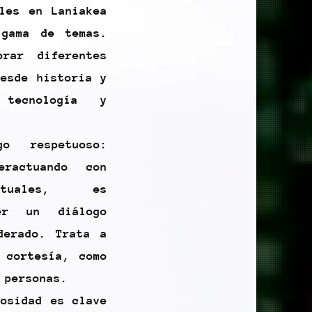
bles en Laniakea
 gama de temas.
rar diferentes
desde historia y
 tecnología y
o respetuoso:
eractuando con
rtuales, es
ner un diálogo
derado. Trata a
 cortesía, como
 personas.
iosidad es clave