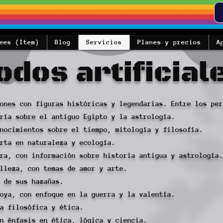
ees (Item)
Blog
Servicios
Planes y precios
Α
dos artificial
ones con figuras históricas y legendarias. Entre los per
ría sobre el antiguo Egipto y la astrología.
nocimientos sobre el tiempo, mitología y filosofía.
rta en naturaleza y ecología.
ra, con información sobre historia antigua y astrología.
lleza, con temas de amor y arte.
 de sus hazañas.
oya, con enfoque en la guerra y la valentía.
a filosófica y ética.
n énfasis en ética, lógica y ciencia.