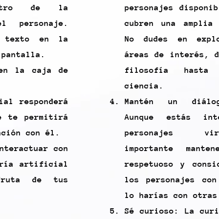
ntro de la
personajes disponi
el personaje.
cubren una amplia
 texto en la
No dudes en explo
 pantalla.
áreas de interés, 
en la caja de
filosofía hasta
ciencia.
ial responderá
Mantén un diálog
e te permitirá
Aunque estás int
ación con él.
personajes vi
nteractuar con
importante mante
ría artificial
respetuoso y consi
fruta de tus
los personajes con
lo harías con otras
Sé curioso: La cur