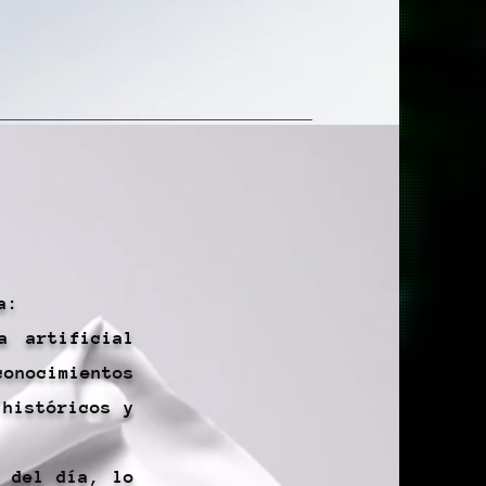
a:
a artificial
conocimientos
 históricos y
s del día, lo