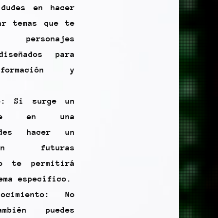
 dudes en hacer
ar temas que te
s personajes
diseñados para
nformación y
o: Si surge un
ante en una
edes hacer un
en futuras
to te permitirá
ema específico.
ocimiento: No
mbién puedes