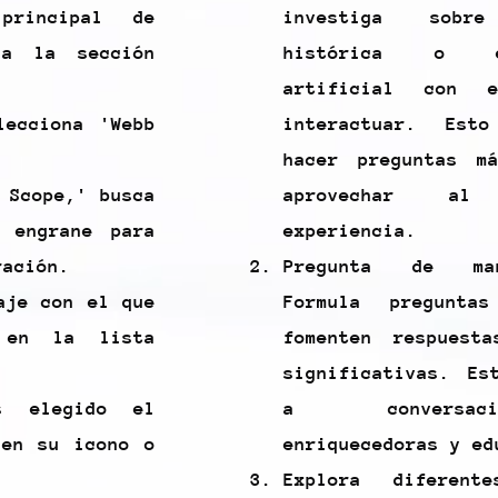
principal de
investiga sob
 a la sección
histórica o e
artificial con 
lecciona 'Webb
interactuar. Est
hacer preguntas m
 Scope,' busca
aprovechar a
 engrane para
experiencia.
ración.
Pregunta de man
aje con el que
Formula pregunta
r en la lista
fomenten respuest
significativas. Es
s elegido el
a conversac
 en su icono o
enriquecedoras y ed
Explora diferent