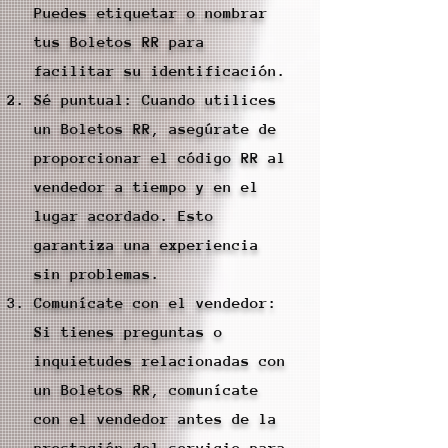
Puedes etiquetar o nombrar
tus Boletos RR para
facilitar su identificación.
Sé puntual: Cuando utilices
un Boletos RR, asegúrate de
proporcionar el código RR al
vendedor a tiempo y en el
lugar acordado. Esto
garantiza una experiencia
sin problemas.
Comunícate con el vendedor:
Si tienes preguntas o
inquietudes relacionadas con
un Boletos RR, comunícate
con el vendedor antes de la
prestación del servicio para