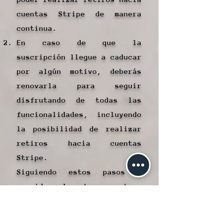
cuentas Stripe de manera
continua.
En caso de que la
suscripción llegue a caducar
por algún motivo, deberás
renovarla para seguir
disfrutando de todas las
funcionalidades, incluyendo
la posibilidad de realizar
retiros hacia cuentas
Stripe.
Siguiendo estos pasos y
considerando estos aspectos,
podrás aprovechar al máximo
la funcionalidad de realizar