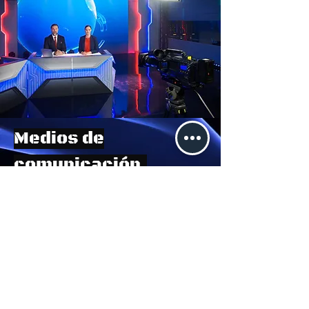
Medios de
comunicación.
Profesionales creando
contenidos que informan,
entretienen y conectan a
audiencias globalmente.