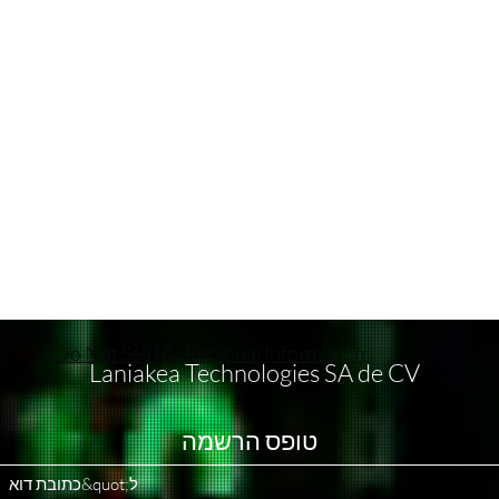
Do Not Sell My Personal Information
Laniakea Technologies SA de CV
טופס הרשמה