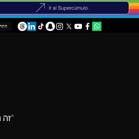
Ir al Supercúmulo.
התח
"זה נולד מבעיות, שנראה אבסורדי שיש להן היום"