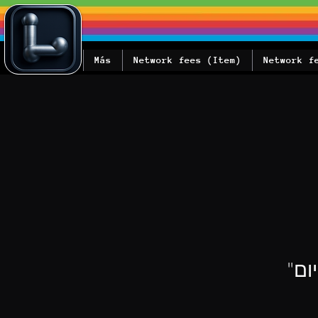
Más
Network fees (Item)
Network f