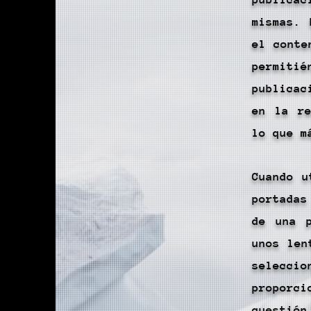
mismas. 
el conte
permit
publicac
en la re
lo que m
Cuando u
portadas
de una 
unos len
selecci
proporc
cuestió