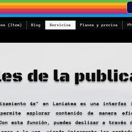
לה
Planes y precios
Servicios
Blog
ees (Item)
les de la public
izamiento 4x" en Laniakea es una interfaz 
permite explorar contenido de manera efi
Con esta función, puedes deslizar a través 
iones a la vez, viendo únicamente las portad