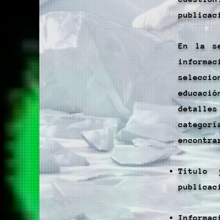
publicac
En la s
informac
selecci
educaci
detalle
categor
encontra
Título 
publicac
Informac