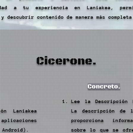
idad a tu experiencia en Laniakea, permi
 y descubrir contenido de manera más completa
Cicerone.
Concreto.
Lee la Descripción 
ión Laniakea
La descripción de l
aplicaciones
proporciona inform
 Android).
sobre lo que se ofr