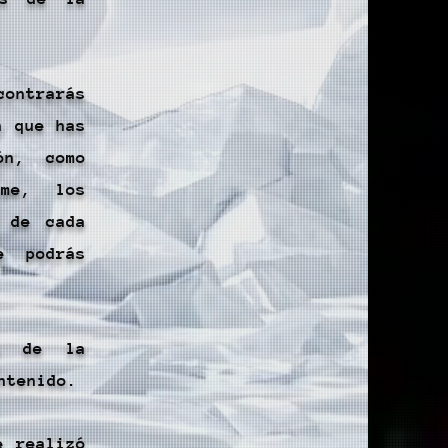
contrarás
n que has
ón, como
lme, los
s de cada
e podrás
da de la
ntenido.
e realizó