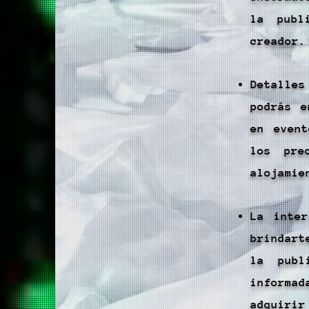
la publ
creador.
Detalle
podrás e
en even
los pre
alojamie
​La inte
brindart
la publ
informa
adquiri