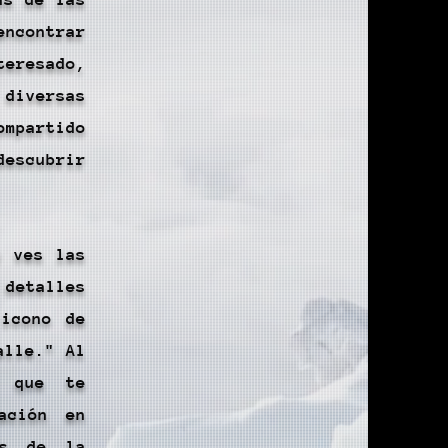
encontrar
teresado,
iversas
ompartido
descubrir
y ves las
 detalles
 icono de
alle." Al
a que te
ación en
es de la