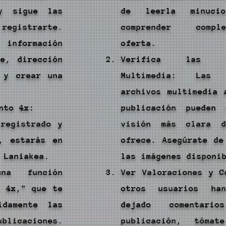
y sigue las
de leerla minucio
registrarte.
comprender compl
 información
oferta.
e, dirección
Verifica las 
 y crear una
Multimedia: Las
archivos multimedia 
nto 4x:
publicación pueden 
registrado y
visión más clara 
, estarás en
ofrece. Asegúrate de
 Laniakea.
las imágenes disponi
una función
Ver Valoraciones y C
o 4x," que te
otros usuarios ha
idamente las
dejado comentari
licaciones.
publicación, tóma