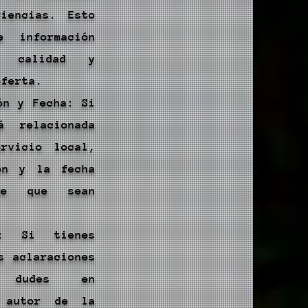
iencias. Esto
e información
a calidad y
oferta.
ón y Fecha: Si
á relacionada
rvicio local,
ón y la fecha
de que sean
.
r: Si tienes
s aclaraciones
o dudes en
l autor de la