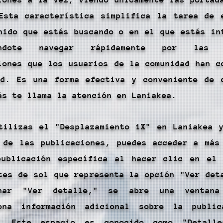
Esta característica simplifica la tarea de 
nido que estás buscando o en el que estás in
iéndote navegar rápidamente por las d
iones que los usuarios de la comunidad han c
d. Es una forma efectiva y conveniente de 
ás te llama la atención en Laniakea.
tilizas el "Desplazamiento 1X" en Laniakea 
 de las publicaciones, puedes acceder a más
publicación específica al hacer clic en el
tes de sol que representa la opción "Ver det
onar "Ver detalle," se abre una ventan
iona información adicional sobre la public
n. Este espacio es conocido como "Detall