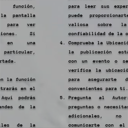
 función,
para leer sus exper
 la pantalla
puede proporcionart
a para ver
valiosa sobre l
aciones. Si
confiabilidad de la 
te en una
Comprueba la Ubicaci
articular,
la publicación est
rtada.
con un evento o se
verifica la ubicaci
en la función
para asegurarte 
ntrarás en el
convenientes para ti
 Aquí podrás
Pregunta al Auto
andes de la
preguntas o necesita
adicionales, n
lles de la
comunicarte con e