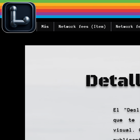
Más
Network fees (Item)
Network f
Detal
El "Desl
que te 
visual. 
publicac