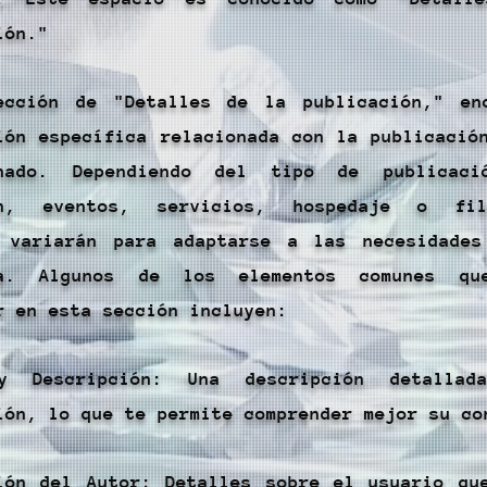
ión."
ección de "Detalles de la publicación," en
ión específica relacionada con la publicació
onado. Dependiendo del tipo de publicaci
ón, eventos, servicios, hospedaje o fi
s variarán para adaptarse a las necesidade
ía. Algunos de los elementos comunes qu
r en esta sección incluyen:
y Descripción: Una descripción detalla
ión, lo que te permite comprender mejor su co
ión del Autor: Detalles sobre el usuario qu