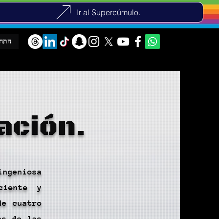
Ir al Supercúmulo.
התח
ación.
ingeniosa
ciente y
de cuatro
as de las