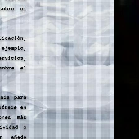
sobre el
licación,
 ejemplo,
ervicios,
sobre el
ñada para
ofrece en
ones más
ividad o
ón añade