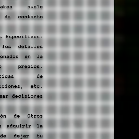
iakea suele
 de contacto
s Específicos:
 los detalles
ionados en la
mo precios,
íticas de
cciones, etc.
mar decisiones
ión de Otros
s adquirir la
 de dejar tu