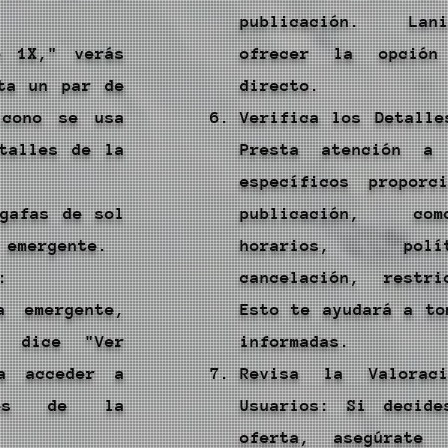
publicación. Lan
o 1X," verás
ofrecer la opción
ta un par de
directo.
icono se usa
Verifica los Detalle
talles de la
Presta atención a
específicos proporc
gafas de sol
publicación, co
 emergente.
horarios, pol
:
cancelación, restri
a emergente,
Esto te ayudará a to
e dice "Ver
informadas.
ra acceder a
Revisa la Valorac
les de la
Usuarios: Si decide
oferta, asegúrate