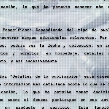
icación, lo que te permite conocer más 
s Específicos: Dependiendo del tipo de pub
ncontrar campos adicionales relevantes. Por
tos, podrás ver la fecha y ubicación; en s
cios y horarios; en hospedaje, detalles 
nto, y así sucesivamente.
rfaz "Detalles de la publicación" está dise
e información más detallada sobre lo que se 
icación, lo que te permite tomar decisi
das sobre si deseas participar en esa act
r un producto o servicio. Esta funci