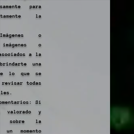
samente para
etamente la
Imágenes o
 imágenes o
asociados a la
brindarte una
de lo que se
 revisar todas
bles.
omentarios: Si
n valorado y
os sobre la
te un momento