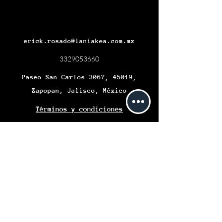
erick.rosado@laniakea.com.mx
3329053660
Paseo San Carlos 3067, 45019,
Zapopan, Jalisco, México
Términos y condiciones
Políticas del servicio
Se informa a los Clientes que Laniakea
Technologies, S.A. DE C.V. INSTITUCIÓN DE
COMERCIO ELECTRÓNICO (“LANIAKEA
TECHNOLOGIES”), se encuentra autorizada,
regulada y supervisada por las autoridades
financieras; asimismo se informa que el
Gobierno Federal y las Entidades de la
Administración Pública Paraestatal no
podrán responsabilizarse o garantizar los
recursos de los Usuarios que sean