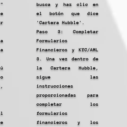
"
busca y haz clic en
te
el botón que dice
or
'Cartera Hubble'.
Paso 3: Completar
la
Formularios
la
Financieros y KYC/AML
3. Una vez dentro de
ú
la Cartera Hubble,
ro
sigue las
,
instrucciones
proporcionadas para
completar los
l
formularios
e
financieros y los