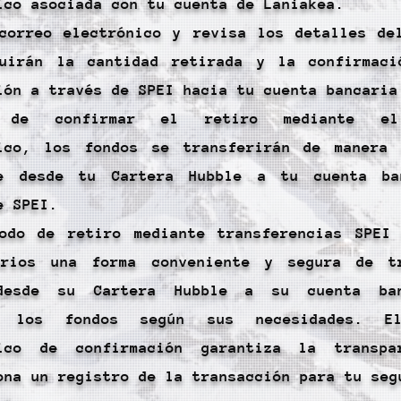
ico asociada con tu cuenta de Laniakea.
correo electrónico y revisa los detalles de
luirán la cantidad retirada y la confirmac
ión a través de SPEI hacia tu cuenta bancaria
s de confirmar el retiro mediante el
nico, los fondos se transferirán de manera
te desde tu Cartera Hubble a tu cuenta ba
e SPEI.
odo de retiro mediante transferencias SPEI
arios una forma conveniente y segura de tr
desde su Cartera Hubble a su cuenta ba
r los fondos según sus necesidades. E
nico de confirmación garantiza la transpa
ona un registro de la transacción para tu seg