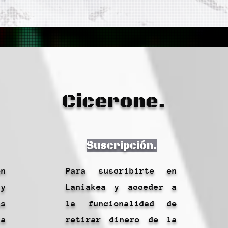
Cicerone.
Suscripción.
en
Para suscribirte en
y
Laniakea y acceder a
as
la funcionalidad de
la
retirar dinero de la