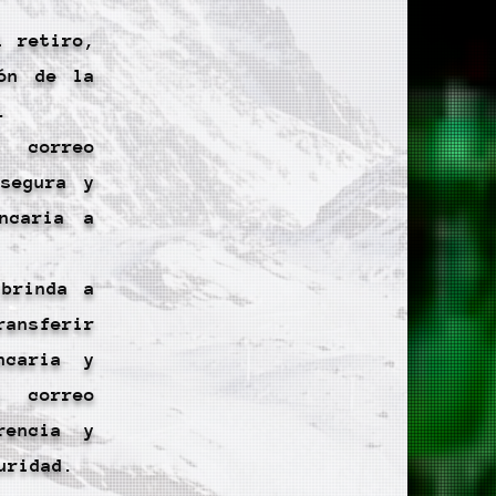
l retiro,
ión de la
.
 correo
 segura y
ncaria a
 brinda a
ansferir
ncaria y
l correo
rencia y
uridad.