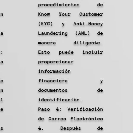
procedimientos de
n
Know Your Customer
(KYC) y Anti-Money
a
Laundering (AML) de
manera diligente.
:
Esto puede incluir
la
proporcionar
información
e
financiera y
ón
documentos de
l
identificación.
e
Paso 4: Verificación
de Correo Electrónico
s
4. Después de