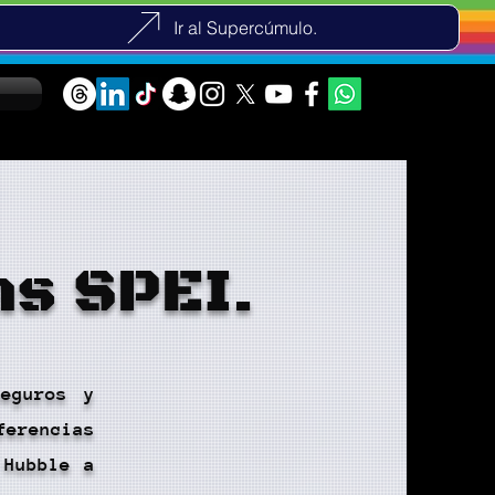
Ir al Supercúmulo.
as SPEI.
seguros y
ferencias
 Hubble a