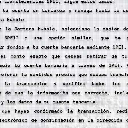
e transferencias SPEI, sigue estos pasos:
 tu cuenta en Laniakea y navega hasta la s
ra Hubble.
e la Cartera Hubble, selecciona la opción d
e SPEI" o una opción similar, que te p
ir fondos a tu cuenta bancaria mediante SPEI.
 el monto exacto que deseas retirar de tu
acia tu cuenta bancaria a través de SPEI. 
rcionar la cantidad precisa que deseas transf
a la transacción y verifica todos los d
e de que la información sea correcta, incl
 y los datos de tu cuenta bancaria.
 que hayas confirmado la transacción, reci
lectrónico de confirmación en la dirección 