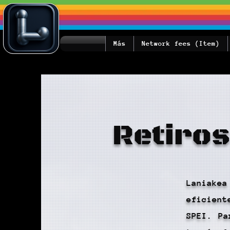
Más
Network fees (Item)
Retiros
Laniake
eficien
SPEI. Pa