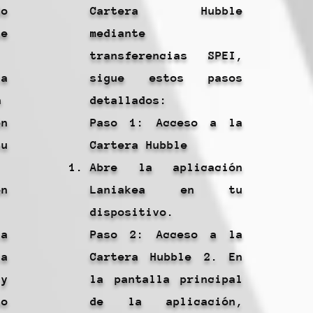
do
Cartera Hubble
e
mediante
transferencias SPEI,
la
sigue estos pasos
n
detallados:
n
Paso 1: Acceso a la
u
Cartera Hubble
Abre la aplicación
en
Laniakea en tu
dispositivo.
a
Paso 2: Acceso a la
a
Cartera Hubble 2. En
 y
la pantalla principal
no
de la aplicación,