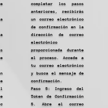
e
completar los pasos
anteriores, recibirás
a
un correo electrónico
de confirmación en la
la
dirección de correo
electrónico
s
proporcionada durante
e
el proceso. Accede a
tu correo electrónico
ón
y busca el mensaje de
e
confirmación.
el
Paso 5: Ingreso del
e
Token de Confirmación
ic
5. Abre el correo