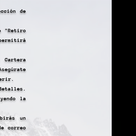
ección de
e "Retiro
ermitirá
 Cartera
Asegúrate
erir.
etalles.
uyendo la
birás un
de correo