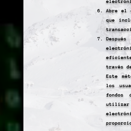
electrón
Abre el 
que inc
transacc
Despué
electró
eficien
través d
Este mét
los usu
fondos 
utiliza
electró
proporci