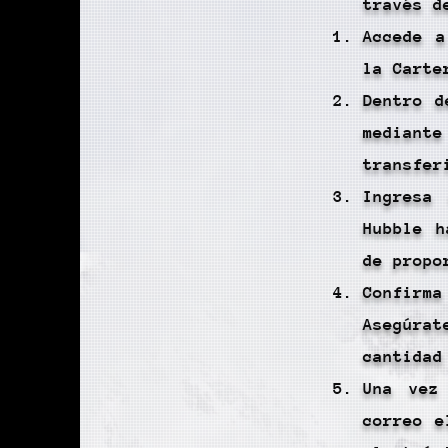
través d
Accede a
la Carte
Dentro d
mediant
transfer
Ingresa
Hubble h
de propo
Confirm
Asegúrat
cantidad
Una vez
correo e