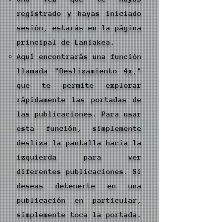
registrado y hayas iniciado
sesión, estarás en la página
principal de Laniakea.
Aquí encontrarás una función
llamada "Deslizamiento 4x,"
que te permite explorar
rápidamente las portadas de
las publicaciones. Para usar
esta función, simplemente
desliza la pantalla hacia la
izquierda para ver
diferentes publicaciones. Si
deseas detenerte en una
publicación en particular,
simplemente toca la portada.