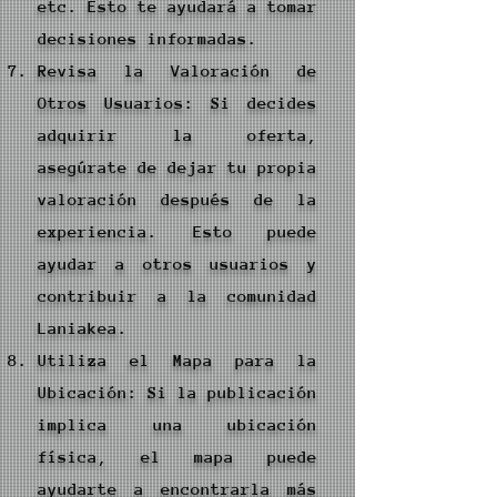
etc. Esto te ayudará a tomar
decisiones informadas.
Revisa la Valoración de
Otros Usuarios: Si decides
adquirir la oferta,
asegúrate de dejar tu propia
valoración después de la
experiencia. Esto puede
ayudar a otros usuarios y
contribuir a la comunidad
Laniakea.
Utiliza el Mapa para la
Ubicación: Si la publicación
implica una ubicación
física, el mapa puede
ayudarte a encontrarla más