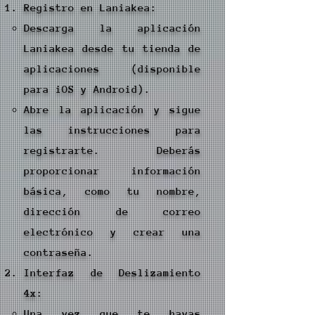
Registro en Laniakea:
Descarga la aplicación
Laniakea desde tu tienda de
aplicaciones (disponible
para iOS y Android).
Abre la aplicación y sigue
las instrucciones para
registrarte. Deberás
proporcionar información
básica, como tu nombre,
dirección de correo
electrónico y crear una
contraseña.
Interfaz de Deslizamiento
4x:
Una vez que te hayas