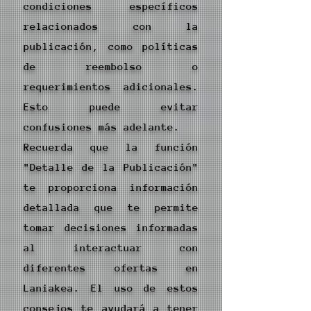
condiciones específicos
relacionados con la
publicación, como políticas
de reembolso o
requerimientos adicionales.
Esto puede evitar
confusiones más adelante.
Recuerda que la función
"Detalle de la Publicación"
te proporciona información
detallada que te permite
tomar decisiones informadas
al interactuar con
diferentes ofertas en
Laniakea. El uso de estos
consejos te ayudará a tener