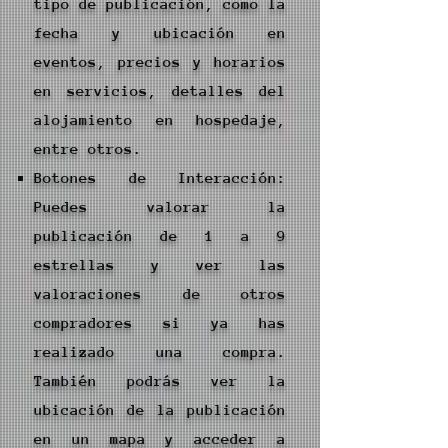
tipo de publicación, como la
fecha y ubicación en
eventos, precios y horarios
en servicios, detalles del
alojamiento en hospedaje,
entre otros.
Botones de Interacción:
Puedes valorar la
publicación de 1 a 9
estrellas y ver las
valoraciones de otros
compradores si ya has
realizado una compra.
También podrás ver la
ubicación de la publicación
en un mapa y acceder a