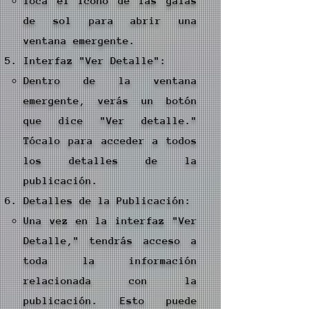
Toca el icono de las gafas
de sol para abrir una
ventana emergente.
Interfaz "Ver Detalle":
Dentro de la ventana
emergente, verás un botón
que dice "Ver detalle."
Tócalo para acceder a todos
los detalles de la
publicación.
Detalles de la Publicación:
Una vez en la interfaz "Ver
Detalle," tendrás acceso a
toda la información
relacionada con la
publicación. Esto puede