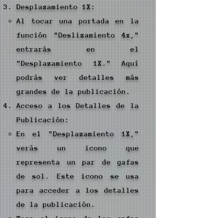
Desplazamiento 1X:
Al tocar una portada en la
función "Deslizamiento 4x,"
entrarás en el
"Desplazamiento 1X." Aquí
podrás ver detalles más
grandes de la publicación.
Acceso a los Detalles de la
Publicación:
En el "Desplazamiento 1X,"
verás un icono que
representa un par de gafas
de sol. Este icono se usa
para acceder a los detalles
de la publicación.