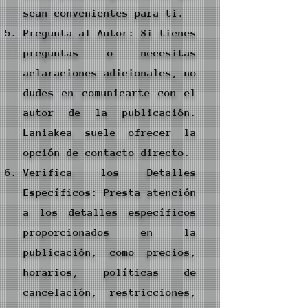
sean convenientes para ti.
Pregunta al Autor: Si tienes
preguntas o necesitas
aclaraciones adicionales, no
dudes en comunicarte con el
autor de la publicación.
Laniakea suele ofrecer la
opción de contacto directo.
Verifica los Detalles
Específicos: Presta atención
a los detalles específicos
proporcionados en la
publicación, como precios,
horarios, políticas de
cancelación, restricciones,