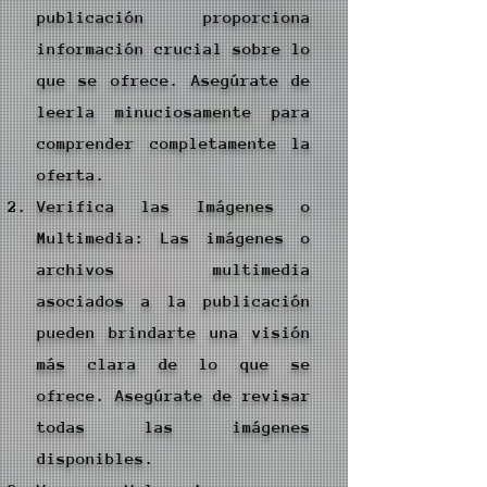
publicación proporciona
información crucial sobre lo
que se ofrece. Asegúrate de
leerla minuciosamente para
comprender completamente la
oferta.
Verifica las Imágenes o
Multimedia: Las imágenes o
archivos multimedia
asociados a la publicación
pueden brindarte una visión
más clara de lo que se
ofrece. Asegúrate de revisar
todas las imágenes
disponibles.