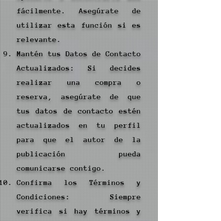
fácilmente. Asegúrate de
utilizar esta función si es
relevante.
Mantén tus Datos de Contacto
Actualizados: Si decides
realizar una compra o
reserva, asegúrate de que
tus datos de contacto estén
actualizados en tu perfil
para que el autor de la
publicación pueda
comunicarse contigo.
Confirma los Términos y
Condiciones: Siempre
verifica si hay términos y