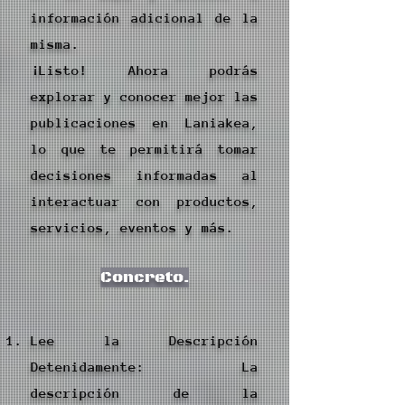
información adicional de la
misma.
¡Listo! Ahora podrás
explorar y conocer mejor las
publicaciones en Laniakea,
lo que te permitirá tomar
decisiones informadas al
interactuar con productos,
servicios, eventos y más.
Concreto.
Lee la Descripción
Detenidamente: La
descripción de la