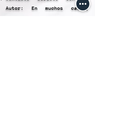
Autor: En muchos casos,
puedes comunicarte
directamente con el autor de
la publicación si tienes
preguntas o necesitas más
información. Esto facilita
la obtención de aclaraciones
adicionales.
Visión Global: El interfaz
te brinda una visión
completa de la publicación,
que incluye detalles como la
ubicación, fecha, precio y
políticas relevantes. Esto