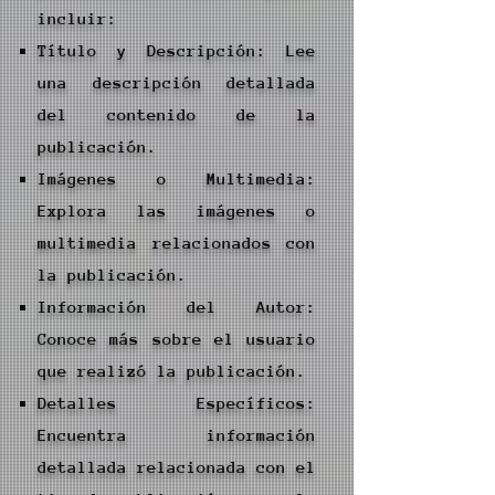
incluir:
Título y Descripción: Lee
una descripción detallada
del contenido de la
publicación.
Imágenes o Multimedia:
Explora las imágenes o
multimedia relacionados con
la publicación.
Información del Autor:
Conoce más sobre el usuario
que realizó la publicación.
Detalles Específicos:
Encuentra información
detallada relacionada con el