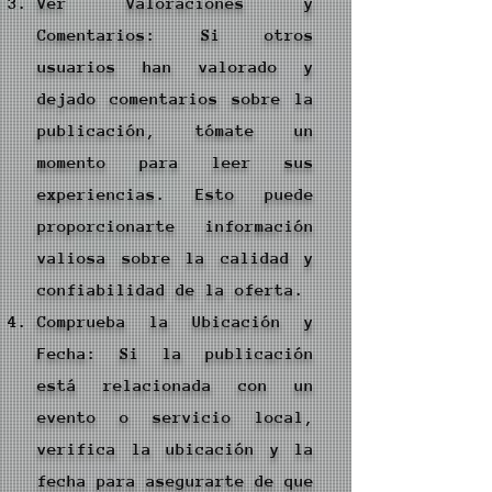
Ver Valoraciones y
Comentarios: Si otros
usuarios han valorado y
dejado comentarios sobre la
publicación, tómate un
momento para leer sus
experiencias. Esto puede
proporcionarte información
valiosa sobre la calidad y
confiabilidad de la oferta.
Comprueba la Ubicación y
Fecha: Si la publicación
está relacionada con un
evento o servicio local,
verifica la ubicación y la
fecha para asegurarte de que