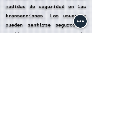
medidas de seguridad en las
transacciones. Los usuarios
pueden sentirse seguros al
realizar recargas en la
Cartera Hubble utilizando
este servicio.
Agilidad: Las transacciones
suelen procesarse de manera
rápida, lo que permite que
los fondos estén disponibles
en la Cartera Hubble de
forma inmediata. Esto es
beneficioso para los
usuarios que desean utilizar