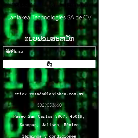
Do Not Sell My Personal Information
Laniakea Technologies SA de CV
ແບບຟອມສະຫມັກ
ສົ່ງ
erick.rosado@laniakea.com.mx
3329053660
Paseo San Carlos 3067, 45019,
Zapopan, Jalisco, México
Términos y condiciones