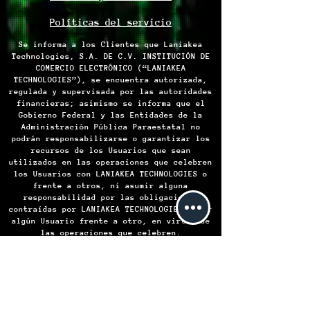
Políticas del servicio
Se informa a los Clientes que Laniakea
Technologies, S.A. DE C.V. INSTITUCIÓN DE
COMERCIO ELECTRÓNICO (“LANIAKEA
TECHNOLOGIES”), se encuentra autorizada,
regulada y supervisada por las autoridades
financieras; asimismo se informa que el
Gobierno Federal y las Entidades de la
Administración Pública Paraestatal no
podrán responsabilizarse o garantizar los
recursos de los Usuarios que sean
utilizados en las operaciones que celebren
los Usuarios con LANIAKEA TECHNOLOGIES o
frente a otros, ni asumir alguna
responsabilidad por las obligaciones
contraídas por LANIAKEA TECHNOLOGIES o por
algún Usuario frente a otro, en virtud de
las operaciones que celebren.
LANIAKEA TECHNOLOGIES S.A. de C.V.
Institución de Comercio Electrónico -
Todos los derechos reservados © 2024