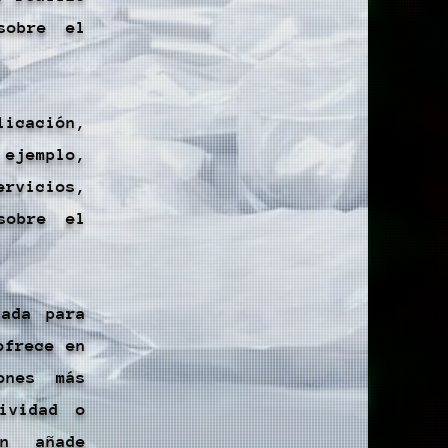
sobre el
licación,
 ejemplo,
ervicios,
sobre el
ñada para
ofrece en
ones más
ividad o
ón añade