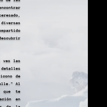
encontrar
teresado,
iversas
ompartido
descubrir
y ves las
 detalles
 icono de
alle." Al
a que te
ación en
es de la