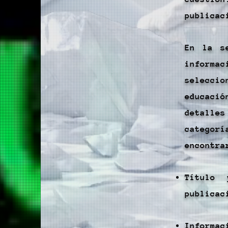
publicac
En la s
informac
selecci
educaci
detalle
categor
encontra
Título 
publicac
Informac