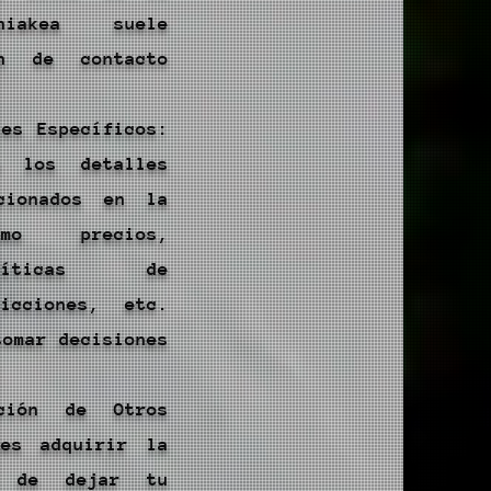
niakea suele
n de contacto
les Específicos:
a los detalles
rcionados en la
omo precios,
líticas de
ricciones, etc.
tomar decisiones
ción de Otros
des adquirir la
e de dejar tu