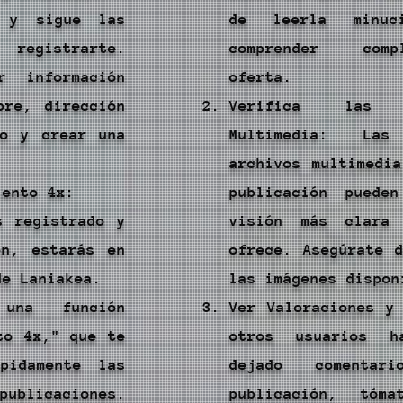
n y sigue las
de leerla minuci
 registrarte.
comprender comp
r información
oferta.
bre, dirección
Verifica las
co y crear una
Multimedia: La
archivos multimedi
iento 4x:
publicación puede
s registrado y
visión más clara
ón, estarás en
ofrece. Asegúrate 
de Laniakea.
las imágenes dispon
 una función
Ver Valoraciones y
to 4x," que te
otros usuarios h
pidamente las
dejado comentar
ublicaciones.
publicación, tóm