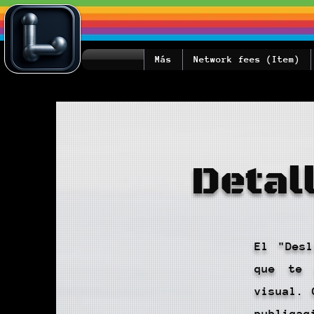
Más
Network fees (Item)
Detal
El "Desl
que te 
visual. 
publicac