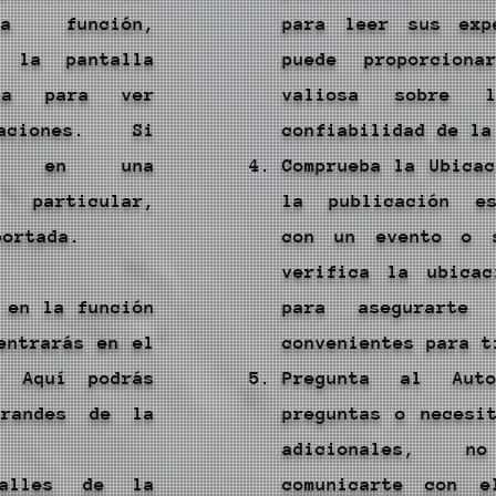
a función,
para leer sus exp
a la pantalla
puede proporciona
da para ver
valiosa sobre 
caciones. Si
confiabilidad de la
rte en una
Comprueba la Ubica
particular,
la publicación es
portada.
con un evento o s
verifica la ubica
 en la función
para asegurarte
entrarás en el
convenientes para t
" Aquí podrás
Pregunta al Aut
grandes de la
preguntas o necesi
adicionales, 
alles de la
comunicarte con 