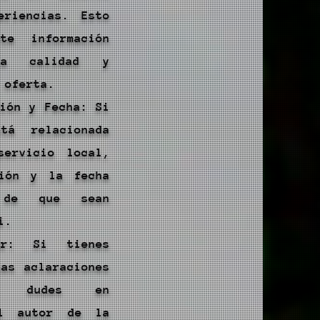
eriencias. Esto
rte información
la calidad y
 oferta.
ción y Fecha: Si
tá relacionada
ervicio local,
ción y la fecha
 de que sean
i.
or: Si tienes
tas aclaraciones
no dudes en
el autor de la