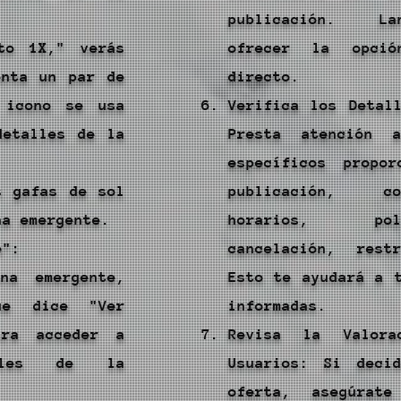
publicación. La
to 1X," verás
ofrecer la opció
enta un par de
directo.
 icono se usa
Verifica los Detal
detalles de la
Presta atención 
específicos propo
s gafas de sol
publicación, c
na emergente.
horarios, po
e":
cancelación, rest
na emergente,
Esto te ayudará a 
ue dice "Ver
informadas.
ara acceder a
Revisa la Valora
lles de la
Usuarios: Si deci
oferta, asegúrat