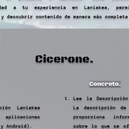
idad a tu experiencia en Laniakea, permi
 y descubrir contenido de manera más completa
Cicerone.
Concreto.
:
Lee la Descripción
ción Laniakea
La descripción de
 aplicaciones
proporciona infor
 y Android).
sobre lo que se of