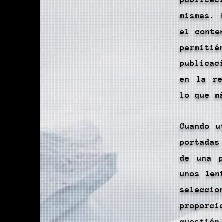
mismas. 
el conte
permit
publicac
en la re
lo que m
Cuando u
portadas
de una 
unos len
selecci
proporc
cuestió