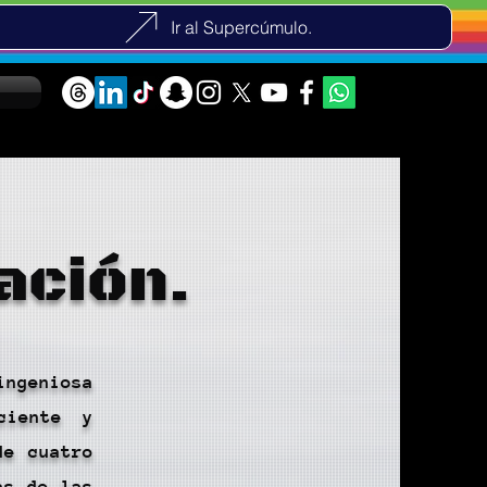
Ir al Supercúmulo.
ación.
ingeniosa
ciente y
de cuatro
as de las