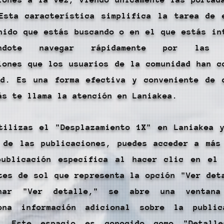
Esta característica simplifica la tarea de 
nido que estás buscando o en el que estás in
iéndote navegar rápidamente por las d
iones que los usuarios de la comunidad han c
d. Es una forma efectiva y conveniente de 
ás te llama la atención en Laniakea.
tilizas el "Desplazamiento 1X" en Laniakea 
 de las publicaciones, puedes acceder a más
publicación específica al hacer clic en el
tes de sol que representa la opción "Ver det
onar "Ver detalle," se abre una ventan
iona información adicional sobre la public
n. Este espacio es conocido como "Detall