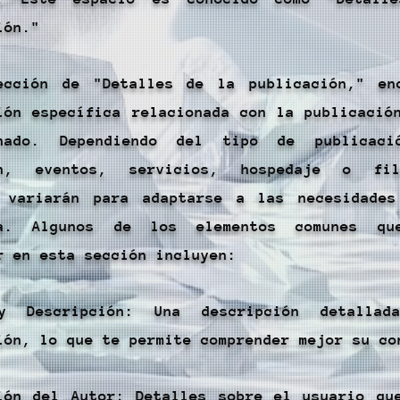
ión."
ección de "Detalles de la publicación," en
ión específica relacionada con la publicació
onado. Dependiendo del tipo de publicaci
ón, eventos, servicios, hospedaje o fi
s variarán para adaptarse a las necesidade
ía. Algunos de los elementos comunes qu
r en esta sección incluyen:
y Descripción: Una descripción detalla
ión, lo que te permite comprender mejor su co
ión del Autor: Detalles sobre el usuario qu