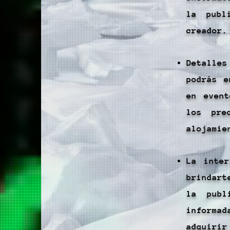
la publ
creador.
Detalle
podrás e
en even
los pre
alojamie
​La inte
brindart
la publ
informa
adquiri