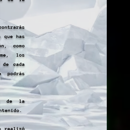
contrarás
n que has
ón, como
lme, los
s de cada
e podrás
da de la
ntenido.
e realizó