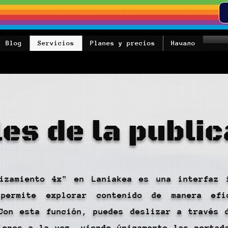
Blog
Servicios
Planes y precios
Начало
les de la public
izamiento 4x" en Laniakea es una interfaz 
permite explorar contenido de manera efi
Con esta función, puedes deslizar a través 
iones a la vez, viendo únicamente las portad