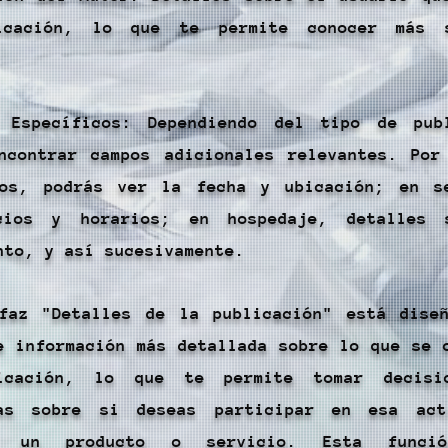
icación, lo que te permite conocer más 
s Específicos: Dependiendo del tipo de pub
ncontrar campos adicionales relevantes. Por
tos, podrás ver la fecha y ubicación; en s
cios y horarios; en hospedaje, detalles 
nto, y así sucesivamente.
rfaz "Detalles de la publicación" está dise
e información más detallada sobre lo que se 
icación, lo que te permite tomar decisi
das sobre si deseas participar en esa act
r un producto o servicio. Esta funci