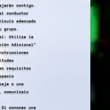
ajarán contigo.
el conductor
hículo adecuado
u grupo.
al: Utiliza la
ción Adicional"
nstrucciones
itudes
es requisitos
spacio
paje o una
, comunícalo
 Si conoces una