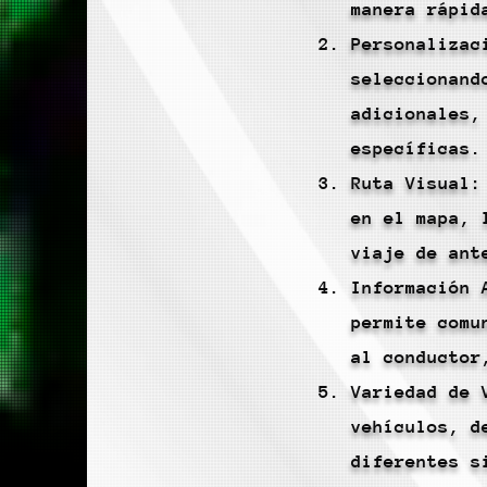
manera rápid
Personalizac
seleccionand
adicionales,
específicas.
Ruta Visual:
en el mapa, 
viaje de ant
Información 
permite comu
al conductor
Variedad de 
vehículos, d
diferentes s