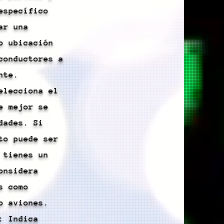
específico
ar una
o ubicación
conductores a
nte.
elecciona el
e mejor se
dades. Si
to puede ser
 tienes un
onsidera
s como
o aviones.
: Indica