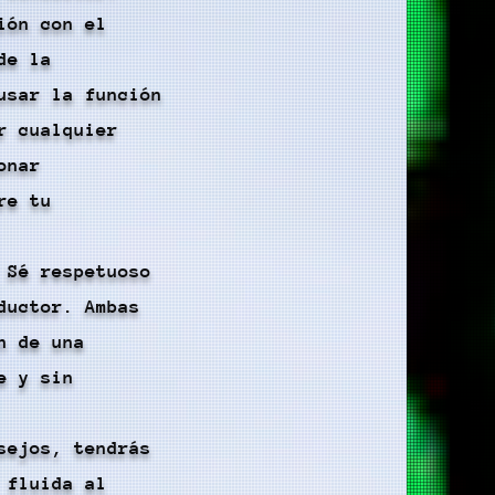
ión con el
de la
usar la función
r cualquier
onar
re tu
 Sé respetuoso
ductor. Ambas
n de una
e y sin
sejos, tendrás
 fluida al