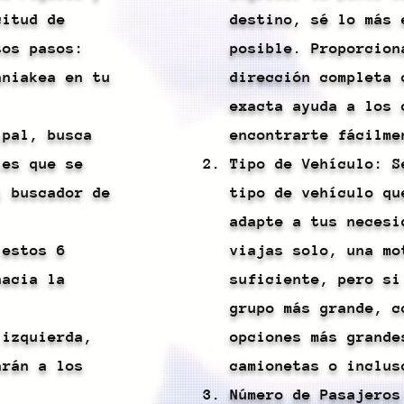
citud de
destino, sé lo más 
tos pasos:
posible. Proporcion
aniakea en tu
dirección completa 
exacta ayuda a los 
ipal, busca
encontrarte fácilme
les que se
Tipo de Vehículo: S
l buscador de
tipo de vehículo qu
adapte a tus necesi
 estos 6
viajas solo, una mo
hacia la
suficiente, pero si
grupo más grande, c
 izquierda,
opciones más grande
arán a los
camionetas o inclus
Número de Pasajeros