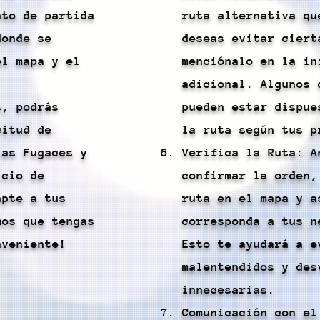
nto de partida
ruta alternativa qu
donde se
deseas evitar ciert
el mapa y el
menciónalo en la in
adicional. Algunos 
s, podrás
pueden estar dispue
citud de
la ruta según tus p
las Fugaces y
Verifica la Ruta: A
icio de
confirmar la orden,
apte a tus
ruta en el mapa y a
mos que tengas
corresponda a tus n
nveniente!
Esto te ayudará a e
malentendidos y des
innecesarias.
Comunicación con el