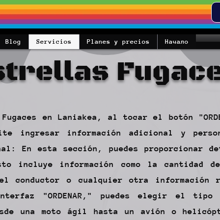
Blog
Servicios
Planes y precios
Начало
strellas Fugace
 Fugaces en Laniakea, al tocar el botón "ORD
ite ingresar información adicional y perso
nal: En esta sección, puedes proporcionar de
sto incluye información como la cantidad d
 el conductor o cualquier otra información 
nterfaz "ORDENAR," puedes elegir el tipo
esde una moto ágil hasta un avión o helicóp