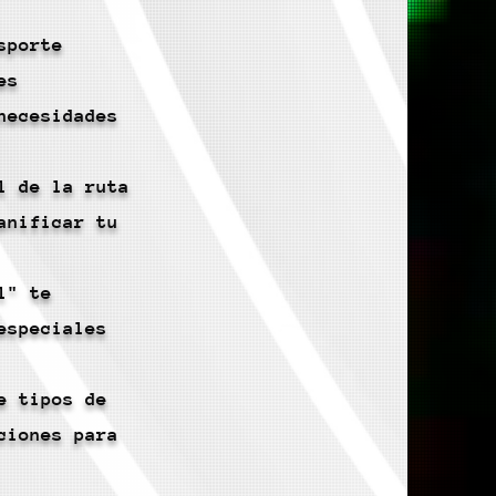
sporte
es
necesidades
l de la ruta
anificar tu
l" te
especiales
e tipos de
ciones para