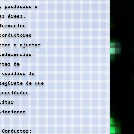
e prefieres o
as áreas,
formación
conductores
stos a ajustar
referencias.
ntes de
 verifica la
segúrate de que
ecesidades.
vitar
viaciones
 Conductor: