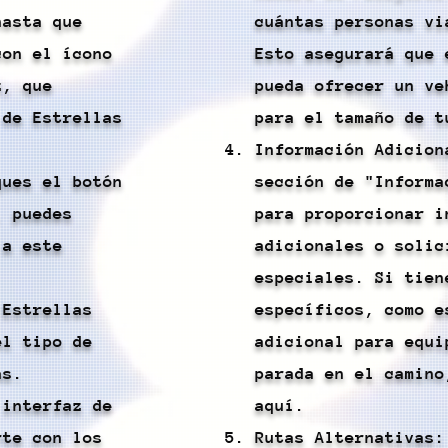
hasta que
cuántas personas vi
con el ícono
Esto asegurará que 
z, que
pueda ofrecer un ve
 de Estrellas
para el tamaño de t
Información Adicion
ques el botón
sección de "Informa
, puedes
para proporcionar i
 a este
adicionales o solic
especiales. Si tien
 Estrellas
específicos, como e
el tipo de
adicional para equi
as.
parada en el camino
 interfaz de
aquí.
rte con los
Rutas Alternativas: