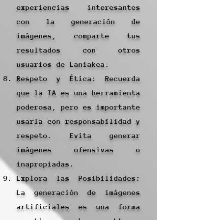
experiencias interesantes
con la generación de
imágenes, comparte tus
resultados con otros
usuarios de Laniakea.
Respeto y Ética: Recuerda
que la IA es una herramienta
poderosa, pero es importante
usarla con responsabilidad y
respeto. Evita generar
imágenes ofensivas o
inapropiadas.
Explora las Posibilidades:
La generación de imágenes
artificiales es una forma