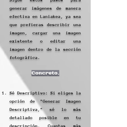
generar imágenes de manera
efectiva en Laniakea, ya sea
que prefieras describir una
imagen, cargar una imagen
existente o editar una
imagen dentro de la sección
fotográfica.
Concreto.
Sé Descriptivo: Si eliges la
opción de "Generar Imagen
Descriptiva," sé lo más
detallado posible en tu
descripción. Cuantas más