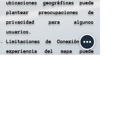
ubicaciones geográficas puede
plantear preocupaciones de
privacidad para algunos
usuarios.
Limitaciones de Conexión: La
experiencia del mapa puede
depender de la calidad de la
conexión a Internet, lo que
puede resultar en demoras o
problemas de carga en áreas con
conexión deficiente.
Seguridad al Viajar: Al buscar
servicios de viaje o
alojamiento, es importante
verificar la información de