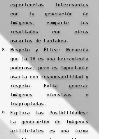
experiencias interesantes
con la generación de
imágenes, comparte tus
resultados con otros
usuarios de Laniakea.
Respeto y Ética: Recuerda
que la IA es una herramienta
poderosa, pero es importante
usarla con responsabilidad y
respeto. Evita generar
imágenes ofensivas o
inapropiadas.
Explora las Posibilidades:
La generación de imágenes
artificiales es una forma