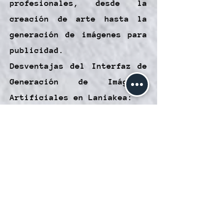
profesionales, desde la
creación de arte hasta la
generación de imágenes para
publicidad.
Desventajas del Interfaz de
Generación de Imágenes
Artificiales en Laniakea:
Limitaciones en la
Precisión: Aunque la IA es
poderosa, no siempre es
capaz de cumplir con
descripciones muy
específicas, lo que puede
llevar a resultados