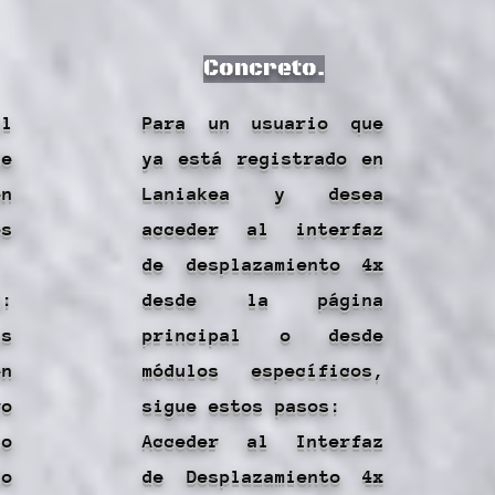
Concreto.
l
Para un usuario que
e
ya está registrado en
en
Laniakea y desea
os
acceder al interfaz
de desplazamiento 4x
a:
desde la página
s
principal o desde
n
módulos específicos,
o
sigue estos pasos:
so
Acceder al Interfaz
do
de Desplazamiento 4x