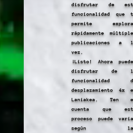
disfrutar de est
funcionalidad que 
permite explora
rápidamente múltipl
publicaciones a l
vez.
¡Listo! Ahora pued
disfrutar de l
funcionalidad d
desplazamiento 4x 
Laniakea. Ten e
cuenta que est
proceso puede vari
según la