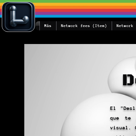
Más
Network fees (Item)
Network 
D
El "Desl
que te 
visual. 