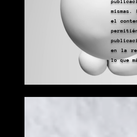
publicac
mismas. 
el conte
permit
publicac
en la re
lo que m