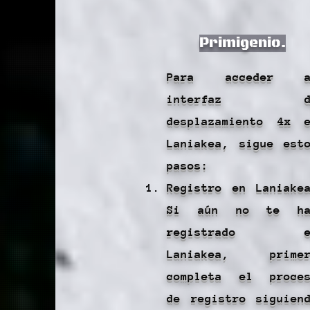
Primigenio.
Para acceder a
interfaz d
desplazamiento 4x 
Laniakea, sigue est
pasos:
Registro en Laniake
Si aún no te ha
registrado e
Laniakea, primer
completa el proce
de registro siguien