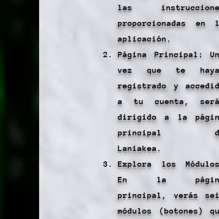
las instruccione
proporcionadas en 
aplicación.
Página Principal: U
vez que te haya
registrado y accedi
a tu cuenta, será
dirigido a la pági
principal d
Laniakea.
Explora los Módulo
En la págin
principal, verás se
módulos (botones) q