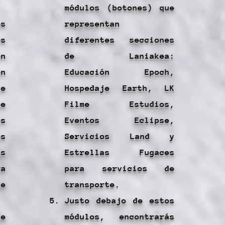
módulos (botones) que
es
representan
s
diferentes secciones
n
de Laniakea:
n
Educación Epoch,
e
Hospedaje Earth, LK
e
Filme Estudios,
s
Eventos Eclipse,
s
Servicios Land y
s
Estrellas Fugaces
a
para servicios de
e
transporte.
Justo debajo de estos
de
módulos, encontrarás