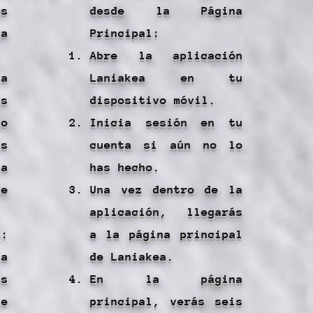
s
desde la Página
la
Principal:
Abre la aplicación
na
Laniakea en tu
s
dispositivo móvil.
do
Inicia sesión en tu
s
cuenta si aún no lo
na
has hecho.
e
Una vez dentro de la
aplicación, llegarás
s:
a la página principal
a
de Laniakea.
is
En la página
ue
principal, verás seis