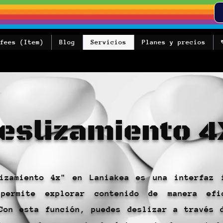
fees (Item)
Blog
Servicios
Planes y precios
শ
eslizamiento 4
izamiento 4x" en Laniakea es una interfaz 
permite explorar contenido de manera efi
Con esta función, puedes deslizar a través 