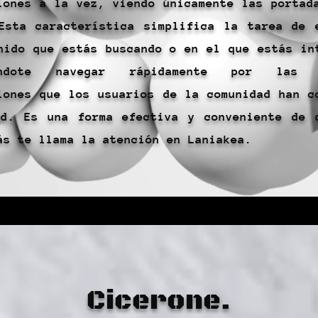
iones a la vez, viendo únicamente las portad
Esta característica simplifica la tarea de 
nido que estás buscando o en el que estás in
iéndote navegar rápidamente por las d
iones que los usuarios de la comunidad han c
d. Es una forma efectiva y conveniente de 
ás te llama la atención en Laniakea.
Cicerone.