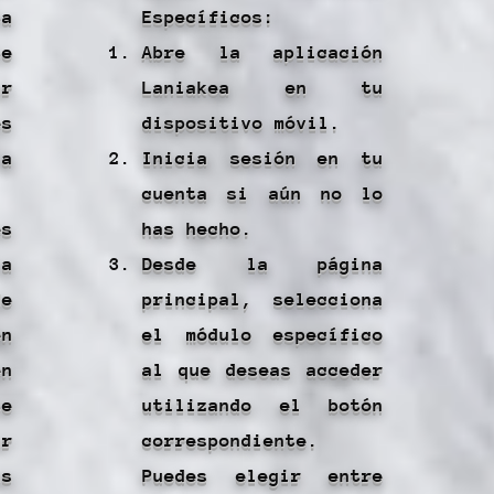
a
Específicos:
te
Abre la aplicación
r
Laniakea en tu
es
dispositivo móvil.
a
Inicia sesión en tu
cuenta si aún no lo
es
has hecho.
a
Desde la página
e
principal, selecciona
en
el módulo específico
n
al que deseas acceder
e
utilizando el botón
ar
correspondiente.
s
Puedes elegir entre