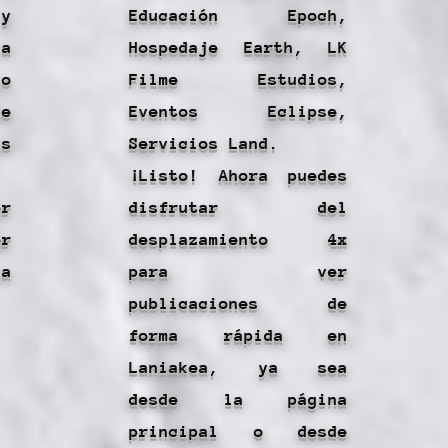
y
Educación Epoch,
a
Hospedaje Earth, LK
o
Filme Estudios,
e
Eventos Eclipse,
s
Servicios Land.
¡Listo! Ahora puedes
r
disfrutar del
er
desplazamiento 4x
ca
para ver
publicaciones de
forma rápida en
Laniakea, ya sea
desde la página
principal o desde