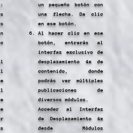
:
un pequeño botón con
os
una flecha. Da clic
ás
en ese botón.
on
Al hacer clic en ese
ic
botón, entrarás al
interfaz exclusivo de
l
desplazamiento 4x de
Al
contenido, donde
e
podrás ver múltiples
l
publicaciones de
de
diversos módulos.
de
Acceder al Interfaz
ir
de Desplazamiento 4x
s
desde Módulos