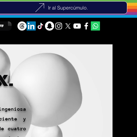
Ir al Supercúmulo.
ুরু
X.
ingeniosa
ciente y
de cuatro