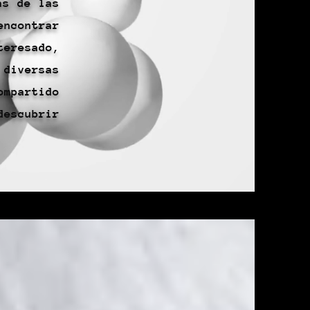
as de las
encontrar
teresado,
iversas
ompartido
descubrir