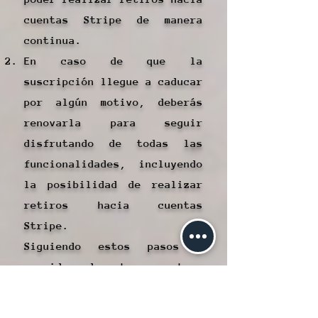
cuentas Stripe de manera
continua.
En caso de que la
suscripción llegue a caducar
por algún motivo, deberás
renovarla para seguir
disfrutando de todas las
funcionalidades, incluyendo
la posibilidad de realizar
retiros hacia cuentas
Stripe.
Siguiendo estos pasos y
considerando estos aspectos,
podrás aprovechar al máximo
la funcionalidad de realizar