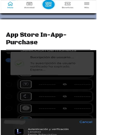
App Store In-App-
Purchase