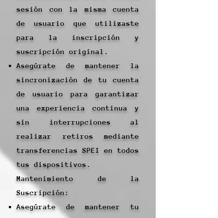
sesión con la misma cuenta
de usuario que utilizaste
para la inscripción y
suscripción original.
Asegúrate de mantener la
sincronización de tu cuenta
de usuario para garantizar
una experiencia continua y
sin interrupciones al
realizar retiros mediante
transferencias SPEI en todos
tus dispositivos.
Mantenimiento de la
Suscripción:
Asegúrate de mantener tu