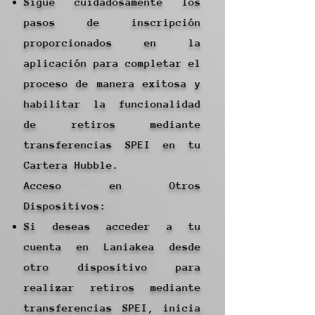
Sigue cuidadosamente los
pasos de inscripción
proporcionados en la
aplicación para completar el
proceso de manera exitosa y
habilitar la funcionalidad
de retiros mediante
transferencias SPEI en tu
Cartera Hubble.
Acceso en Otros
Dispositivos:
Si deseas acceder a tu
cuenta en Laniakea desde
otro dispositivo para
realizar retiros mediante
transferencias SPEI, inicia