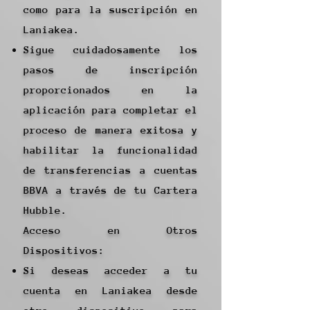
como para la suscripción en
Laniakea.
Sigue cuidadosamente los
pasos de inscripción
proporcionados en la
aplicación para completar el
proceso de manera exitosa y
habilitar la funcionalidad
de transferencias a cuentas
BBVA a través de tu Cartera
Hubble.
Acceso en Otros
Dispositivos:
Si deseas acceder a tu
cuenta en Laniakea desde