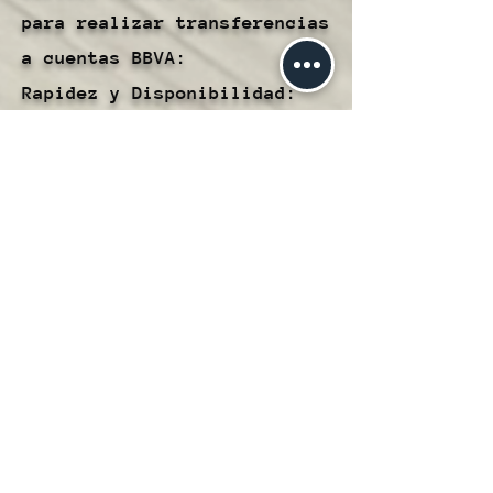
para realizar transferencias
a cuentas BBVA:
Rapidez y Disponibilidad:
Las transferencias a cuentas
BBVA se procesan de manera
rápida, lo que te permite
transferir fondos de manera
oportuna y eficiente.
Conveniencia:
Este método te brinda la
comodidad de transferir
fondos directamente desde tu
Cartera Hubble a cuentas
BBVA, simplificando la