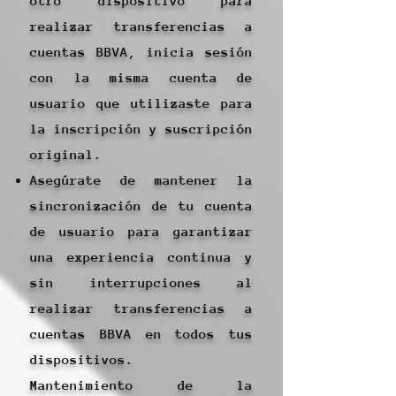
otro dispositivo para
realizar transferencias a
cuentas BBVA, inicia sesión
con la misma cuenta de
usuario que utilizaste para
la inscripción y suscripción
original.
Asegúrate de mantener la
sincronización de tu cuenta
de usuario para garantizar
una experiencia continua y
sin interrupciones al
realizar transferencias a
cuentas BBVA en todos tus
dispositivos.
Mantenimiento de la