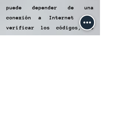
puede depender de una
conexión a Internet para
verificar los códigos, lo
que podría ser problemático
en áreas con mala
conectividad.
Posibles Errores de Escaneo:
La precisión del escaneo
depende de la calidad de la
cámara y de mantener el
dispositivo estable. Errores
de escaneo pueden ocurrir si
no se realiza de manera
adecuada.