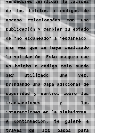
vendedores verificar la validez
de los boletos o códigos de
acceso relacionados con una
publicación y cambiar su estado
de "no escaneado" a "escaneado"
una vez que se haya realizado
la validación. Esto asegura que
un boleto o código solo pueda
ser utilizado una vez,
brindando una capa adicional de
seguridad y control sobre las
transacciones y las
interacciones en la plataforma.
A continuación, te guiaré a
través de los pasos para