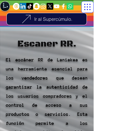
Ir al Supercúmulo.
Escaner RR.
El escáner RR de Laniakea es
una herramienta esencial para
los vendedores que desean
garantizar la autenticidad de
los usuarios compradores y el
control de acceso a sus
productos o servicios. Esta
función permite a los