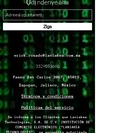
Ụdị ndenye aha
Ziga
erick.rosado@laniakea.com.mx
3329053660
Paseo San Carlos 3067, 45019,
Zapopan, Jalisco, México
Términos y condiciones
Políticas del servicio
Se informa a los Clientes que Laniakea
Technologies, S.A. DE C.V. INSTITUCIÓN DE
COMERCIO ELECTRÓNICO (“LANIAKEA
TECHNOLOGIES”), se encuentra autorizada,