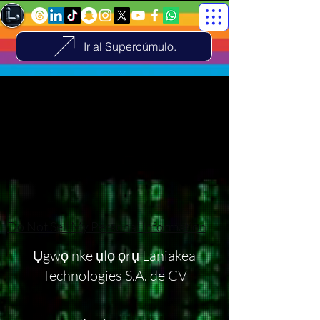
Ir al Supercúmulo.
Do Not Sell My Personal Information
Ụgwọ nke ụlọ ọrụ Laniakea
Technologies S.A. de CV