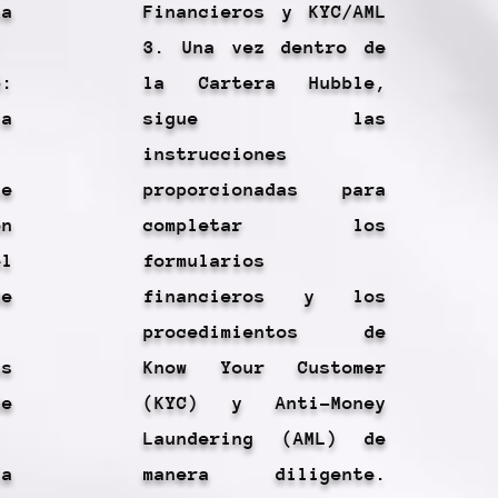
a
Financieros y KYC/AML
3. Una vez dentro de
:
la Cartera Hubble,
la
sigue las
instrucciones
e
proporcionadas para
ón
completar los
l
formularios
e
financieros y los
procedimientos de
s
Know Your Customer
e
(KYC) y Anti-Money
Laundering (AML) de
a
manera diligente.