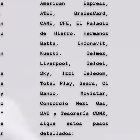
la
American Express,
n
AT&T, BradesCard,
n
CAME, CFE, El Palacio
u
de Hierro, Hermanos
Batta, Infonavit,
en
Kueski, Telmex,
Liverpool, Telcel,
a
Sky, Izzi Telecom,
a
Total Play, Sears, Ci
 y
Banco, Movistar,
no
Consorcio Mexi Gas,
"
SAT y Tesorería CDMX,
te
sigue estos pasos
or
detallados: