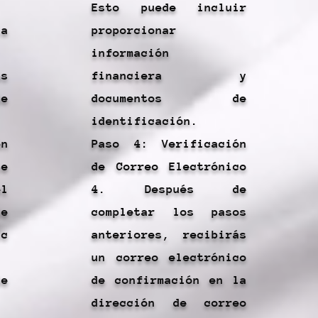
Esto puede incluir
la
proporcionar
información
s
financiera y
e
documentos de
identificación.
ón
Paso 4: Verificación
e
de Correo Electrónico
el
4. Después de
e
completar los pasos
ic
anteriores, recibirás
un correo electrónico
e
de confirmación en la
dirección de correo