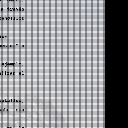
 a través
encillos
ión.
uestos" o
 ejemplo,
alizar el
etalles,
nada sea
ón en la