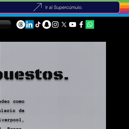
Ir al Supercúmulo.
puestos.
ades como
alacio de
iverpool,
i Banco,