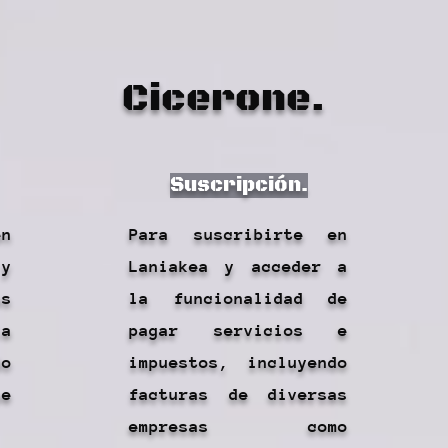
Cicerone.
Suscripción.
en
Para suscribirte en
y
Laniakea y acceder a
as
la funcionalidad de
la
pagar servicios e
do
impuestos, incluyendo
e
facturas de diversas
empresas como