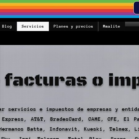
Blog
Servicios
Planes y precios
Mmalite
 facturas o im
ar servicios e impuestos de empresas y entid
 Express, AT&T, BradesCard, CAME, CFE, El P
Hermanos Batta, Infonavit, Kueski, Telmex, L
 Sky, Izzi Telecom, Total Play, Sears, C