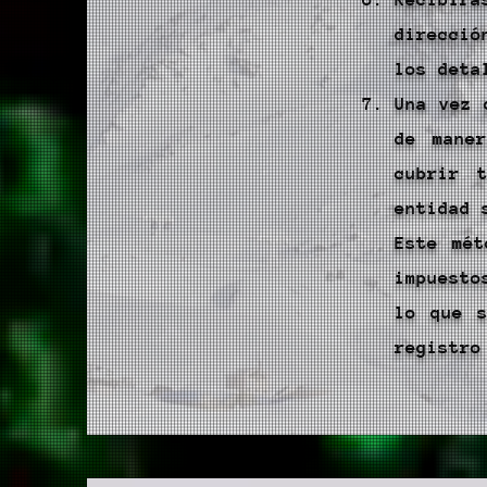
direcci
los deta
Una vez 
de mane
cubrir 
entidad 
Este mét
impuesto
lo que s
registro