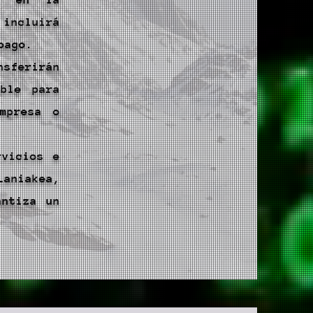
 incluirá
pago.
nsferirán
ble para
mpresa o
rvicios e
Laniakea,
antiza un