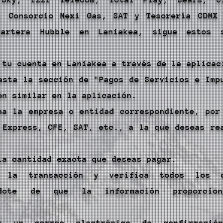
, Consorcio Mexi Gas, SAT y Tesorería CDMX
artera Hubble en Laniakea, sigue estos s
 tu cuenta en Laniakea a través de la aplicac
asta la sección de "Pagos de Servicios e Imp
ón similar en la aplicación.
na la empresa o entidad correspondiente, por
 Express, CFE, SAT, etc., a la que deseas re
la cantidad exacta que deseas pagar.
a la transacción y verifica todos los d
ndote de que la información proporcio
.
ás un correo electrónico de confirmaci