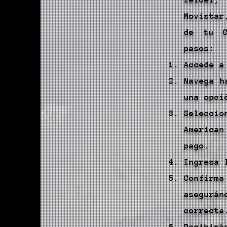
Movistar
de tu C
pasos:
Accede a
Navega h
una opci
Seleccio
American
pago.
Ingresa 
Confirm
asegurá
correcta
Recibir