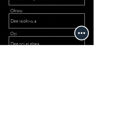
Okwu
Ozi
Ziga