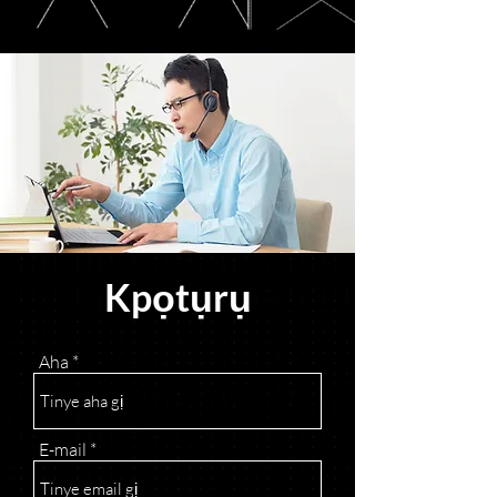
Kpọtụrụ
Aha
E-mail