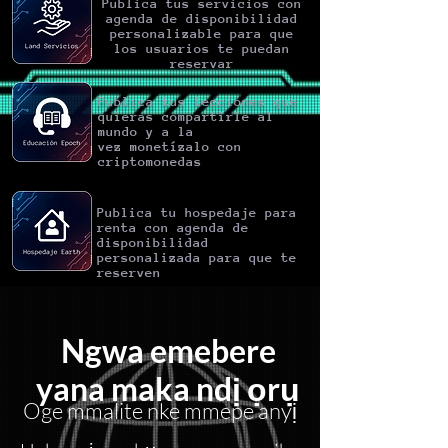
Publica tus servicios con
agenda de disponibilidad
personalizable para que
los usuarios te puedan
reservar
Publica tus lecciones que
quieras compartirle al
mundo y a la
vez
monetízalo
con
criptomonedas
Publica tu hospedaje para
renta con agenda de
disponibilidad
personalizada para que te
reserven
Ngwa emebere
yana maka ndị ọrụ
Oge mmalite nke mmepe anyị