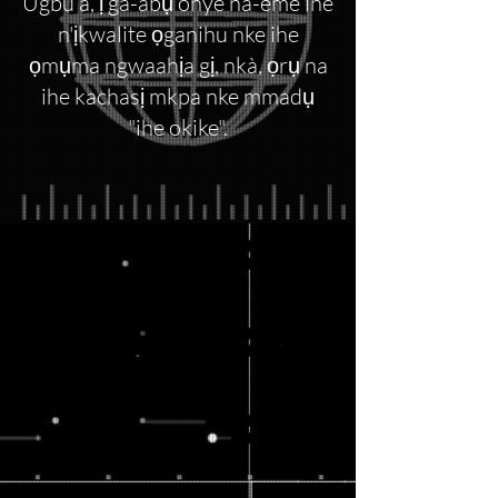
Ugbu a, ị ga-abụ onye na-eme ihe
n'ịkwalite ọganihu nke ihe
ọmụma ngwaahịa gị, nkà, ọrụ na
ihe kachasị mkpa nke mmadụ
"ihe okike".