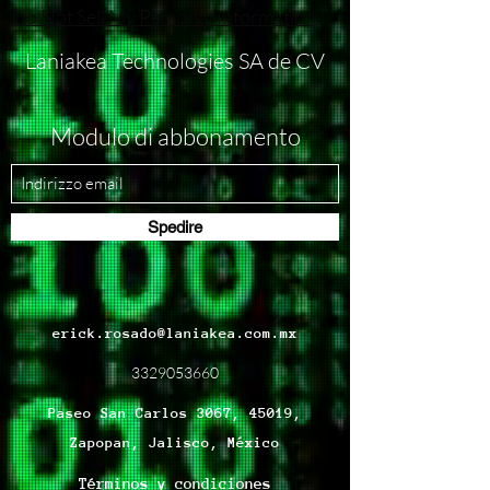
Do Not Sell My Personal Information
Laniakea Technologies SA de CV
Modulo di abbonamento
Spedire
erick.rosado@laniakea.com.mx
3329053660
Paseo San Carlos 3067, 45019,
Zapopan, Jalisco, México
Términos y condiciones