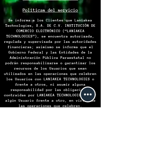
Políticas del servicio
Se informa a los Clientes que Laniakea
Technologies, S.A. DE C.V. INSTITUCIÓN DE
COMERCIO ELECTRÓNICO (“LANIAKEA
TECHNOLOGIES”), se encuentra autorizada,
regulada y supervisada por las autoridades
financieras; asimismo se informa que el
Gobierno Federal y las Entidades de la
Administración Pública Paraestatal no
podrán responsabilizarse o garantizar los
recursos de los Usuarios que sean
utilizados en las operaciones que celebren
los Usuarios con LANIAKEA TECHNOLOGIES o
frente a otros, ni asumir alguna
responsabilidad por las obligaciones
contraídas por LANIAKEA TECHNOLOGIES o por
algún Usuario frente a otro, en virtud de
las operaciones que celebren.
LANIAKEA TECHNOLOGIES S.A. de C.V.
Institución de Comercio Electrónico -
Todos los derechos reservados © 2024